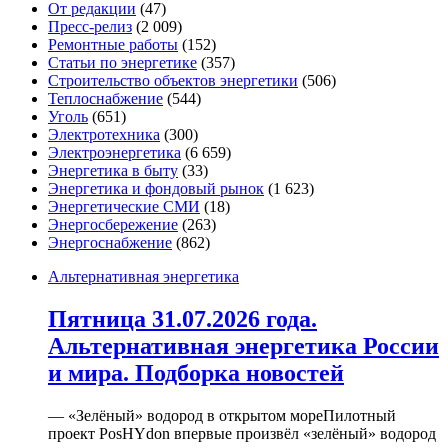
От редакции
(47)
Пресс-релиз
(2 009)
Ремонтные работы
(152)
Статьи по энергетике
(357)
Строительство объектов энергетики
(506)
Теплоснабжение
(544)
Уголь
(651)
Электротехника
(300)
Электроэнергетика
(6 659)
Энергетика в быту
(33)
Энергетика и фондовый рынок
(1 623)
Энергетические СМИ
(18)
Энергосбережение
(263)
Энергоснабжение
(862)
Альтернативная энергетика
Пятница 31.07.2026 года.
Альтернативная энергетика России
и мира. Подборка новостей
— «Зелёный» водород в открытом мореПилотный
проект PosHYdon впервые произвёл «зелёный» водород