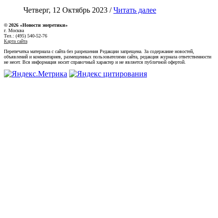
Четверг, 12 Октябрь 2023 /
Читать далее
© 2026 «Новости энеретики»
г. Москва
Тел.: (495) 540-52-76
Карта сайта
Перепечатка материала с сайта без разрешения Редакции запрещена. За содержание новостей,
объявлений и комментариев, размещенных пользователями сайта, редакция журнала ответственности
не несет. Вся информация носит справочный характер и не является публичной офертой.