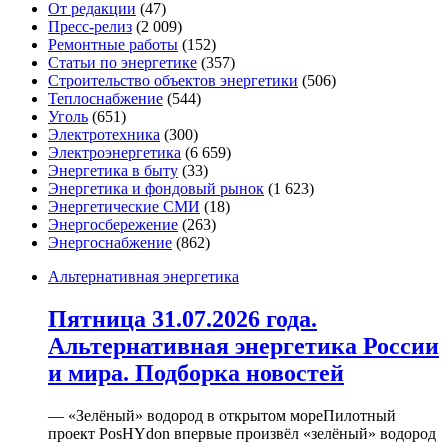
От редакции
(47)
Пресс-релиз
(2 009)
Ремонтные работы
(152)
Статьи по энергетике
(357)
Строительство объектов энергетики
(506)
Теплоснабжение
(544)
Уголь
(651)
Электротехника
(300)
Электроэнергетика
(6 659)
Энергетика в быту
(33)
Энергетика и фондовый рынок
(1 623)
Энергетические СМИ
(18)
Энергосбережение
(263)
Энергоснабжение
(862)
Альтернативная энергетика
Пятница 31.07.2026 года.
Альтернативная энергетика России
и мира. Подборка новостей
— «Зелёный» водород в открытом мореПилотный
проект PosHYdon впервые произвёл «зелёный» водород