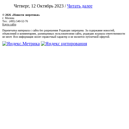
Четверг, 12 Октябрь 2023 /
Читать далее
© 2026 «Новости энеретики»
г. Москва
Тел.: (495) 540-52-76
Карта сайта
Перепечатка материала с сайта без разрешения Редакции запрещена. За содержание новостей,
объявлений и комментариев, размещенных пользователями сайта, редакция журнала ответственности
не несет. Вся информация носит справочный характер и не является публичной офертой.