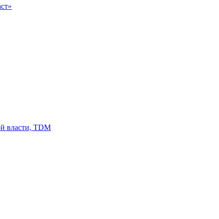
аст»
ой власти, TDM