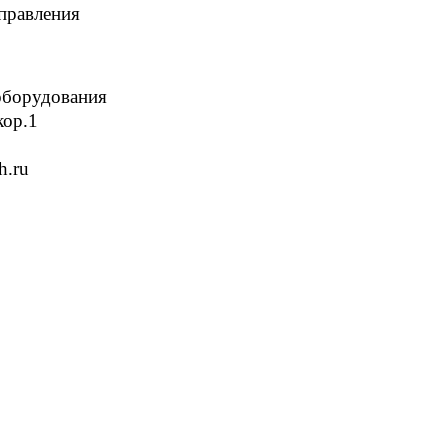
правления
борудования
кор.1
h.ru