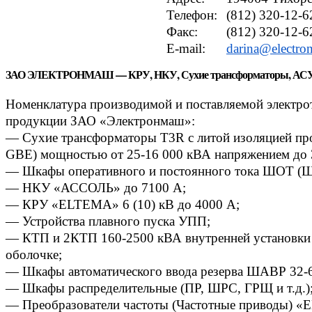
Телефон:
(812) 320-12-6
Факс:
(812) 320-12-6
E-mail:
darina@electro
ЗАО ЭЛЕКТРОНМАШ — КРУ, НКУ, Сухие трансформаторы, АС
Номенклатура производимой и поставляемой электро
продукции ЗАО «Электронмаш»:
— Сухие трансформаторы Т3R с литой изоляцией про
GBE) мощностью от 25-16 000 кВА напряжением до 
— Шкафы оперативного и постоянного тока ШОТ 
— НКУ «АССОЛЬ» до 7100 А;
— КРУ «ЕLTEMA» 6 (10) кВ до 4000 А;
— Устройства плавного пуска УПП;
— КТП и 2КТП 160-2500 кВА внутренней установки 
оболочке;
— Шкафы автоматического ввода резерва ШАВР 32-
— Шкафы распределительные (ПР, ШРС, ГРЩ и т.д.)
— Преобразователи частоты (Частотные приводы) 