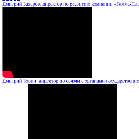
Дмитрий Захаров, директор по развитию компании «Гамма-Пл
Дмитрий Зорин, директор по связям с органами государственн