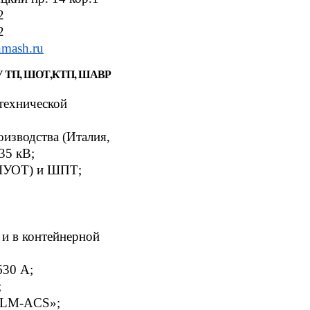
2
2
nmash.ru
У ТП, ШОТ,КТП, ШАВР
технической
изводства (Италия,
35 кВ;
(ШУОТ) и ШПТ;
и в контейнерной
630 А;
;
«ELM-ACS»;