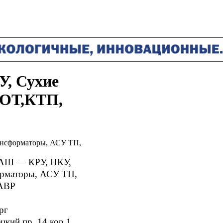
, Сухие
ШОТ,КТП,
нсформаторы, АСУ ТП,
Ш — КРУ, НКУ,
орматоры, АСУ ТП,
АВР
рг
цкий пр. 14 кор.1