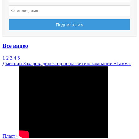
Все видео
1
2
3
4
5
Дмитрий Захаров, директор по развитию компании «Гамма-
Пласт»