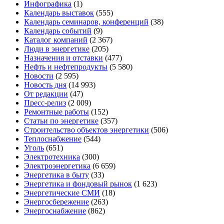
Инфографика
(1)
Календарь выставок
(555)
Календарь семинаров, конференций
(38)
Календарь событий
(9)
Каталог компаний
(2 367)
Люди в энергетике
(205)
Назначения и отставки
(477)
Нефть и нефтепродукты
(5 580)
Новости
(2 595)
Новость дня
(14 993)
От редакции
(47)
Пресс-релиз
(2 009)
Ремонтные работы
(152)
Статьи по энергетике
(357)
Строительство объектов энергетики
(506)
Теплоснабжение
(544)
Уголь
(651)
Электротехника
(300)
Электроэнергетика
(6 659)
Энергетика в быту
(33)
Энергетика и фондовый рынок
(1 623)
Энергетические СМИ
(18)
Энергосбережение
(263)
Энергоснабжение
(862)