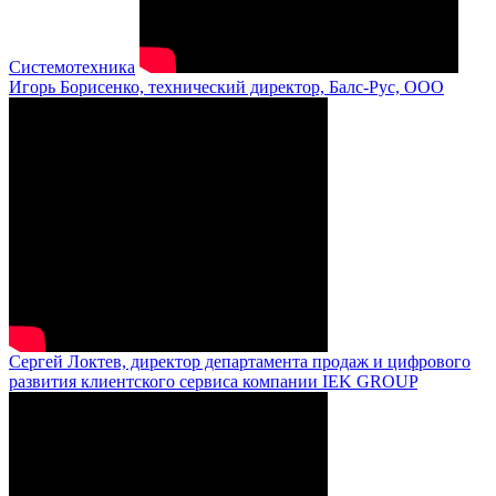
Системотехника
Игорь Борисенко, технический директор, Балс-Рус, ООО
Сергей Локтев, директор департамента продаж и цифрового
развития клиентского сервиса компании IEK GROUP