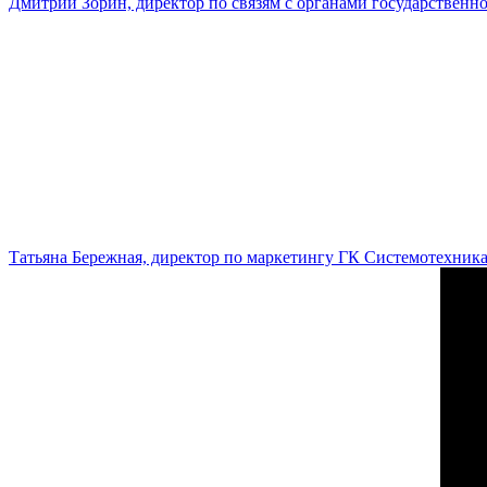
Дмитрий Зорин, директор по связям с органами государстве
Татьяна Бережная, директор по маркетингу ГК Системотехник