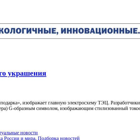
ого украшения
подарка», изображает главную электросхему ТЭЦ. Разработчики 
примера) G-образным символом, изображающим стилизованный ток
ктуальные новости
ка России и мира. Подборка новостей