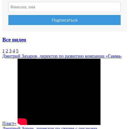
Все видео
1
2
3
4
5
Дмитрий Захаров, директор по развитию компании «Гамма-
Пласт»
Дмитрий Зорин, директор по связям с органами