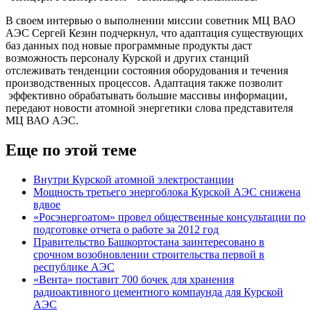
В своем интервью о выполнении миссии советник МЦ ВАО
АЭС Сергей Кезин подчеркнул, что адаптация существующих
баз данных под новые программные продукты даст
возможность персоналу Курской и других станций
отслеживать тенденции состояния оборудования и течения
производственных процессов. Адаптация также позволит
эффективно обрабатывать большие массивы информации,
передают новости атомной энергетики слова представителя
МЦ ВАО АЭС.
Еще по этой теме
Внутри Курской атомной электростанции
Мощность третьего энергоблока Курской АЭС снижена
вдвое
«Росэнергоатом» провел общественные консультации по
подготовке отчета о работе за 2012 год
Правительство Башкортостана заинтересовано в
срочном возобновлении строительства первой в
республике АЭС
«Вента» поставит 700 бочек для хранения
радиоактивного цементного компаунда для Курской
АЭС