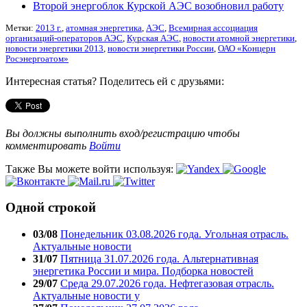
Второй энергоблок Курской АЭС возобновил работу
Метки:
2013 г.
,
атомная энергетика
,
АЭС
,
Всемирная ассоциация
организаций-операторов АЭС
,
Курская АЭС
,
новости атомной энергетики
,
новости энергетики 2013
,
новости энергетики России
,
ОАО «Концерн
Росэнергоатом»
Интересная статья? Поделитесь ей с друзьями:
Вы должны выполнить вход/регистрацию чтобы
комментировать
Войти
Также Вы можете войти используя:
Одной строкой
03/08
Понедельник 03.08.2026 года. Угольная отрасль.
Актуальные новости
31/07
Пятница 31.07.2026 года. Альтернативная
энергетика России и мира. Подборка новостей
29/07
Среда 29.07.2026 года. Нефтегазовая отрасль.
Актуальные новости у