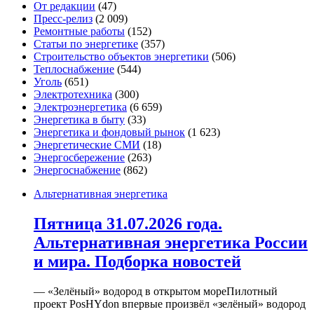
От редакции
(47)
Пресс-релиз
(2 009)
Ремонтные работы
(152)
Статьи по энергетике
(357)
Строительство объектов энергетики
(506)
Теплоснабжение
(544)
Уголь
(651)
Электротехника
(300)
Электроэнергетика
(6 659)
Энергетика в быту
(33)
Энергетика и фондовый рынок
(1 623)
Энергетические СМИ
(18)
Энергосбережение
(263)
Энергоснабжение
(862)
Альтернативная энергетика
Пятница 31.07.2026 года.
Альтернативная энергетика России
и мира. Подборка новостей
— «Зелёный» водород в открытом мореПилотный
проект PosHYdon впервые произвёл «зелёный» водород