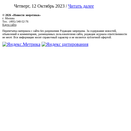
Четверг, 12 Октябрь 2023 /
Читать далее
© 2026 «Новости энеретики»
г. Москва
Тел.: (495) 540-52-76
Карта сайта
Перепечатка материала с сайта без разрешения Редакции запрещена. За содержание новостей,
объявлений и комментариев, размещенных пользователями сайта, редакция журнала ответственности
не несет. Вся информация носит справочный характер и не является публичной офертой.