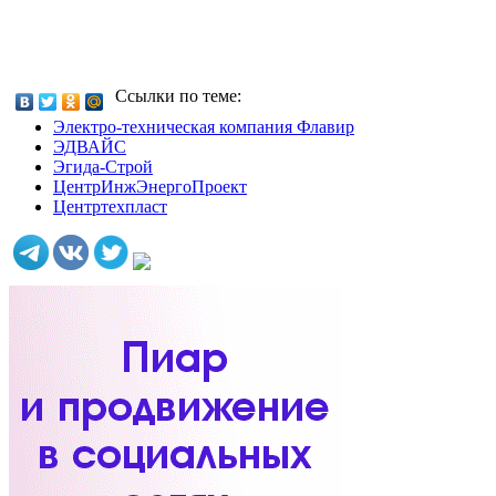
Ссылки по теме:
Электро-техническая компания Флавир
ЭДВАЙС
Эгида-Строй
ЦентрИнжЭнергоПроект
Центртехпласт