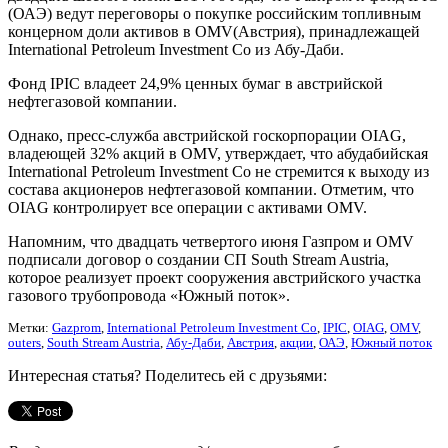
(ОАЭ) ведут переговоры о покупке российским топливным
концерном доли активов в OMV(Австрия), принадлежащей
International Petroleum Investment Co из Абу-Даби.
Фонд IPIC владеет 24,9% ценных бумаг в австрийской
нефтегазовой компании.
Однако, пресс-служба австрийской госкорпорации OIAG,
владеющей 32% акций в OMV, утверждает, что абудабийская
International Petroleum Investment Co не стремится к выходу из
состава акционеров нефтегазовой компании. Отметим, что
OIAG контролирует все операции с активами OMV.
Напомним, что двадцать четвертого июня Газпром и OMV
подписали договор о создании СП South Stream Austria,
которое реализует проект сооружения австрийского участка
газового трубопровода «Южный поток».
Метки:
Gazprom
,
International Petroleum Investment Co
,
IPIC
,
OIAG
,
OMV
,
outers
,
South Stream Austria
,
Абу-Даби
,
Австрия
,
акции
,
ОАЭ
,
Южный поток
Интересная статья? Поделитесь ей с друзьями: