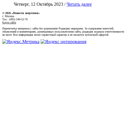
Четверг, 12 Октябрь 2023 /
Читать далее
© 2026 «Новости энеретики»
г. Москва
Тел.: (495) 540-52-76
Карта сайта
Перепечатка материала с сайта без разрешения Редакции запрещена. За содержание новостей,
объявлений и комментариев, размещенных пользователями сайта, редакция журнала ответственности
не несет. Вся информация носит справочный характер и не является публичной офертой.