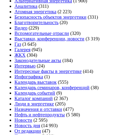
Альтернативная энергетика
(1 900)
Аналитика
(311)
Атомная энергетика
(2 223)
Безопасность объектов энергетики
(331)
Благотворительность
(20)
Видео
(229)
Вспомогательные отрасли
(320)
Выставки, конференции, новости
(3 319)
Газ
(3 645)
Галерея
(945)
ЖКХ
(304)
Законодательные акты
(184)
Интервью
(24)
Интересные факты в энергетике
(414)
Инфографика
(1)
Календарь выставок
(555)
Календарь семинаров, конференций
(38)
Календарь событий
(9)
Каталог компаний
(2 367)
Люди в энергетике
(205)
Назначения и отставки
(477)
Нефть и нефтепродукты
(5 580)
Новости
(2 595)
Новость дня
(14 993)
От редакции
(47)