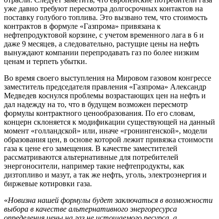
уже давно требуют пересмотра долгосрочных контактов на
поставку голубого топлива. Это вызвано тем, что стоимость
контрактов в формуле «Газпрома» привязана к
нефтепродуктовой корзине, с учетом временного лага в 6 и
даже 9 месяцев, а следовательно, растущие цены на нефть
вынуждают компании перепродавать газ по более низким
ценам и терпеть убытки.
Во время своего выступления на Мировом газовом конгрессе
заместитель председателя правления «Газпрома» Александр
Медведев коснулся проблемы возрастающих цен на нефть и
дал надежду на то, что в будущем возможен пересмотр
формулы контрактного ценообразования. По его словам,
концерн склоняется к модификации существующей на данный
момент «голландской» или, иначе «гронингенской», модели
образования цен, в основе которой лежит привязка стоимости
газа к цене его замещения. В качестве заместителей
рассматриваются альтернативные для потребителей
энергоносители, например такие нефтепродукты, как
дизтопливо и мазут, а так же нефть, уголь, электроэнергия и
биржевые котировки газа.
«
Новизна нашей формулы будет заключаться в возможности
выбора в качестве альтернативного энергоресурса
определения цены на газ не истощаемого ресурса, а