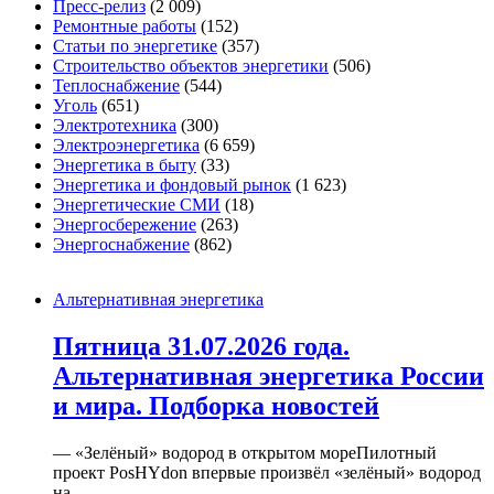
Пресс-релиз
(2 009)
Ремонтные работы
(152)
Статьи по энергетике
(357)
Строительство объектов энергетики
(506)
Теплоснабжение
(544)
Уголь
(651)
Электротехника
(300)
Электроэнергетика
(6 659)
Энергетика в быту
(33)
Энергетика и фондовый рынок
(1 623)
Энергетические СМИ
(18)
Энергосбережение
(263)
Энергоснабжение
(862)
Альтернативная энергетика
Пятница 31.07.2026 года.
Альтернативная энергетика России
и мира. Подборка новостей
— «Зелёный» водород в открытом мореПилотный
проект PosHYdon впервые произвёл «зелёный» водород
на...