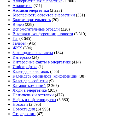
Альтернативная энергетика
(1 900)
Аналитика
(311)
Атомная энергетика
(2 223)
Безопасность объектов энергетики
(331)
Благотворительность
(20)
Видео
(229)
Вспомогательные отрасли
(320)
Выставки, конференции, новости
(3 319)
Газ
(3 645)
Галерея
(945)
ЖКХ
(304)
Законодательные акты
(184)
Интервью
(24)
Интересные факты в энергетике
(414)
Инфографика
(1)
Календарь выставок
(555)
Календарь семинаров, конференций
(38)
Календарь событий
(9)
Каталог компаний
(2 367)
Люди в энергетике
(205)
Назначения и отставки
(477)
Нефть и нефтепродукты
(5 580)
Новости
(2 595)
Новость дня
(14 993)
От редакции
(47)