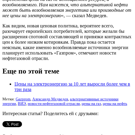
возобновляемого. Нам кажется, что альтернативой нефти
может быть возобновляемая энергетика или производные от
нее цены на электроэнергию
«, — сказал Медведев.
Как видим, новая ценовая политика, вероятнее всего,
разочарует европейских потребителей, которые желали бы
расширения спотовой составляющей и привязки контрактных
цен к более низким котировкам. Правда пока остается
неясным, какие именно возобновляемые источники энергии
планирует использовать «Газпром», отмечают новости
нефтегазовой отрасли.
Еще по этой теме
Цены на электроэнергию за 10 лет выросли более чем в
три раза
Метки:
Gazprom
,
Александр Медведев
,
альтернативнные источники
энергии
,
ВИЭ
,
новости нефтегазовой отрасли
,
цены на газ
,
цены на нефть
Интересная статья? Поделитесь ей с друзьями: