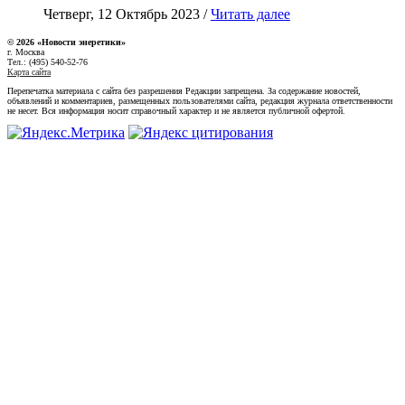
Четверг, 12 Октябрь 2023 /
Читать далее
© 2026 «Новости энеретики»
г. Москва
Тел.: (495) 540-52-76
Карта сайта
Перепечатка материала с сайта без разрешения Редакции запрещена. За содержание новостей,
объявлений и комментариев, размещенных пользователями сайта, редакция журнала ответственности
не несет. Вся информация носит справочный характер и не является публичной офертой.