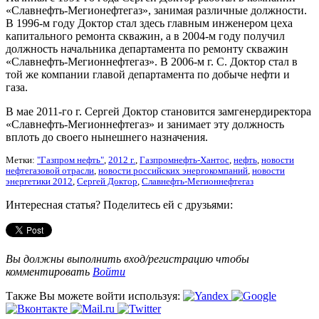
«Славнефть-Мегионефтегаз», занимая различные должности.
В 1996-м году Доктор стал здесь главным инженером цеха
капитального ремонта скважин, а в 2004-м году получил
должность начальника департамента по ремонту скважин
«Славнефть-Мегионнефтегаз». В 2006-м г. С. Доктор стал в
той же компании главой департамента по добыче нефти и
газа.
В мае 2011-го г. Сергей Доктор становится замгенердиректора
«Славнефть-Мегионнефтегаз» и занимает эту должность
вплоть до своего нынешнего назначения.
Метки:
"Газпром нефть"
,
2012 г.
,
Газпромнефть-Хантос
,
нефть
,
новости
нефтегазовой отрасли
,
новости российских энергокомпаний
,
новости
энергетики 2012
,
Сергей Доктор
,
Славнефть-Мегионнефтегаз
Интересная статья? Поделитесь ей с друзьями:
Вы должны выполнить вход/регистрацию чтобы
комментировать
Войти
Также Вы можете войти используя: