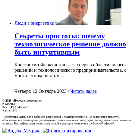
Люди в энергетике
Секреты простоты: почему
технологическое решение должно
быть интуитивным
Константин Феоктистов — эксперт в области энерго-
решений и технологического предпринимательства, с
многолетним опытом...
Четверг, 12 Октябрь 2023 /
Читать далее
© 2026 «Новости энеретики»
г. Москва
Тел.: (495) 540-52-76
Карта сайта
Перепечатка материала с сайта без разрешения Редакции запрещена. За содержание новостей,
объявлений и комментариев, размещенных пользователями сайта, редакция журнала ответственности
не несет. Вся информация носит справочный характер и не является публичной офертой.