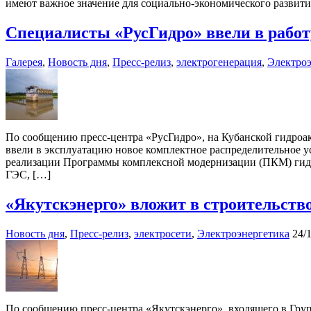
имеют важное значение для социально-экономического развит
Специалисты «РусГидро» ввели в работ
Галерея
,
Новость дня
,
Пресс-релиз
,
электрогенерация
,
Электроэ
По сообщению пресс-центра «РусГидро», на Кубанской гидроа
ввели в эксплуатацию новое комплектное распределительное у
реализации Программы комплексной модернизации (ПКМ) гидро
ГЭС, […]
«Якутскэнерго» вложит в строительств
Новость дня
,
Пресс-релиз
,
электросети
,
Электроэнергетика
24/
По сообщению пресс-центра «Якутскэнерго», входящего в Гр