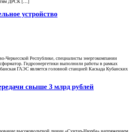
етям ДРСК […]
ельное устройство
во-Черкесской Республике, специалисты энергокомпании
ансформатор. Гидроэнергетики выполнили работы в рамках
банская ГАЭС является головной станцией Каскада Кубанских
ередачи свыше 3 млрд рублей
тирование высоковольтной линии «Сунтар-Нюрба» напряжением