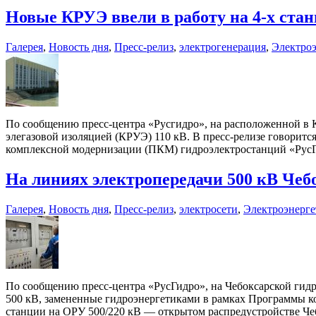
Новые КРУЭ ввели в работу на 4-х ста
Галерея
,
Новость дня
,
Пресс-релиз
,
электрогенерация
,
Электроэ
По сообщению пресс-центра «Русгидро», на расположенной в К
элегазовой изоляцией (КРУЭ) 110 кВ. В пресс-релизе говоритс
комплексной модернизации (ПКМ) гидроэлектростанций «РусГ
На линиях электропередачи 500 кВ Че
Галерея
,
Новость дня
,
Пресс-релиз
,
электросети
,
Электроэнерге
По сообщению пресс-центра «РусГидро», на Чебоксарской гид
500 кВ, замененные гидроэнергетиками в рамках Программы 
станции на ОРУ 500/220 кВ — открытом распредустройстве Че