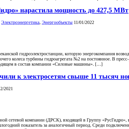
идро» нарастила мощность до 427,5 МВт
,
Электроэнергетика
,
Энергообъекты
11/01/2022
канской гидроэлектростанции, которую энергокомпания возводит
чего колеса турбины гидроагрегата №2 на постоянное. В пресс-р
ходящем в состав компании «Силовые машины». […]
чили к электросетям свыше 11 тысяч но
12/2021
ой сетевой компании (ДРСК), входящей в Группу «РусГидро», 
шлогодний показатель за аналогичный период. Среди подключен