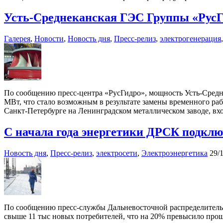
Усть-Среднеканская ГЭС Группы «РусГ
Галерея
,
Новости
,
Новость дня
,
Пресс-релиз
,
электрогенерация
По сообщению пресс-центра «РусГидро», мощность Усть-Средне
МВт, что стало возможным в результате замены временного рабо
Санкт-Петербурге на Ленинградском металлическом заводе, в
С начала года энергетики ДРСК подклю
Новость дня
,
Пресс-релиз
,
электросети
,
Электроэнергетика
29/
По сообщению пресс-службы Дальневосточной распределительн
свыше 11 тыс новых потребителей, что на 20% превысило про