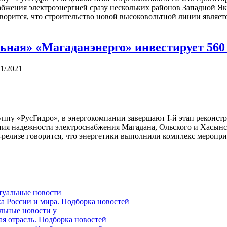
набжения электроэнергией сразу нескольких районов Западной Я
оворится, что строительство новой высоковольтной линии являе
ная» «Магаданэнерго» инвестирует 560
11/2021
ппу «РусГидро», в энергокомпании завершают I-й этап реконст
 надежности электроснабжения Магадана, Ольского и Хасынско
-релизе говорится, что энергетики выполнили комплекс меропр
ктуальные новости
ка России и мира. Подборка новостей
альные новости у
ая отрасль. Подборка новостей