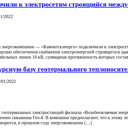
чили к электросетям строящийся между
01/2022
а энергокомпании — «Камчатскэнерго» подключили к электросе
с целью обеспечения снабжения электроэнергией строящегося з
бельных линии 10 кВ, суммарная протяженность которых состави
рсную базу геотермального теплоносите
/01/2022
 геотермальных электростанций филиала «Возобновляемая энер
ению скважины Гео-8. В компании предполагают, что к этому лет
говорится, в прошлом году энергокомпании […]