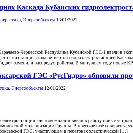
нциях Каскада Кубанских гидроэлектрос
нергетика
,
Энергообъекты
13/01/2022
арачаево-Черкесской Республике Кубанской ГЭС-1 ввели в эксп
я, что эта станция стала четвертой гидроэлектростанцией Каска
идро» заменили распредустройства. В минувшем году новые К
боксарской ГЭС «РусГидро» обновили пр
тика
,
Энергообъекты
12/01/2022
роэлектростанции энергокомпании ввели в работу новые устро
комплексной модернизации Группы. В пресс-релизе говорится,
боксарской ГЭС, участвующем в перетоках электрической […]