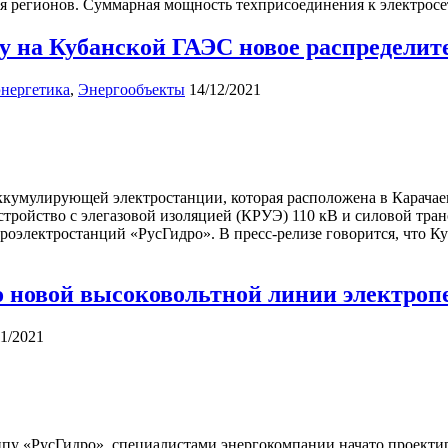
ия регионов. Суммарная мощность техприсоединения к электрос
у на Кубанской ГАЭС новое распределит
нергетика
,
Энергообъекты
14/12/2021
ккумулирующей электростанции, которая расположена в Карачае
стройство с элегазовой изоляцией (КРУЭ) 110 кВ и силовой тр
электростанций «РусГидро». В пресс-релизе говорится, что Ку
о новой высоковольтной линии электроп
11/2021
уппу «РусГидро», специалистами энергокомпании начато проек