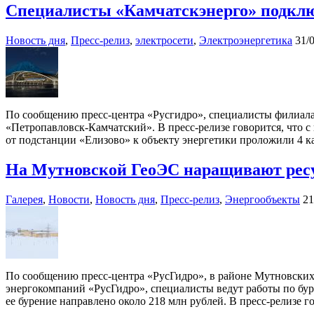
Специалисты «Камчатскэнерго» подклю
Новость дня
,
Пресс-релиз
,
электросети
,
Электроэнергетика
31/
По сообщению пресс-центра «Русгидро», специалисты филиал
«Петропавловск-Камчатский». В пресс-релизе говорится, что 
от подстанции «Елизово» к объекту энергетики проложили 4 ка
На Мутновской ГеоЭС наращивают ресу
Галерея
,
Новости
,
Новость дня
,
Пресс-релиз
,
Энергообъекты
21
По сообщению пресс-центра «РусГидро», в районе Мутновских
энергокомпаний «РусГидро», специалисты ведут работы по бур
ее бурение направлено около 218 млн рублей. В пресс-релизе 