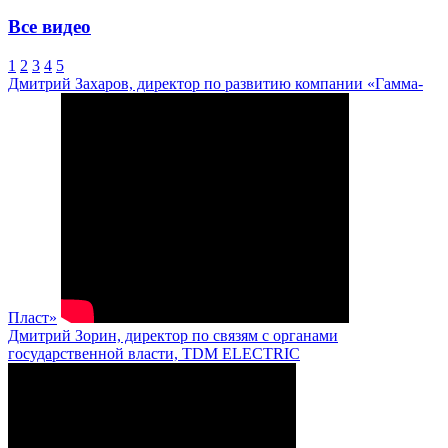
Все видео
1
2
3
4
5
Дмитрий Захаров, директор по развитию компании «Гамма-
Пласт»
Дмитрий Зорин, директор по связям с органами
государственной власти, TDM ELECTRIC