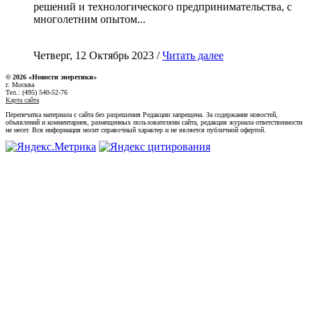
решений и технологического предпринимательства, с
многолетним опытом...
Четверг, 12 Октябрь 2023 /
Читать далее
© 2026 «Новости энеретики»
г. Москва
Тел.: (495) 540-52-76
Карта сайта
Перепечатка материала с сайта без разрешения Редакции запрещена. За содержание новостей,
объявлений и комментариев, размещенных пользователями сайта, редакция журнала ответственности
не несет. Вся информация носит справочный характер и не является публичной офертой.