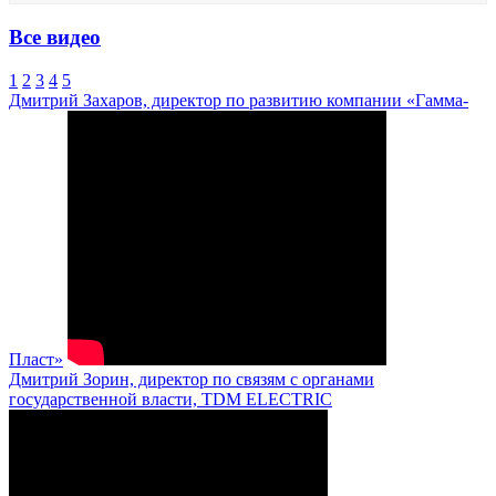
Все видео
1
2
3
4
5
Дмитрий Захаров, директор по развитию компании «Гамма-
Пласт»
Дмитрий Зорин, директор по связям с органами
государственной власти, TDM ELECTRIC