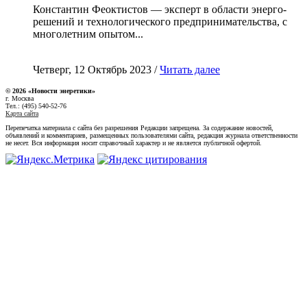
Константин Феоктистов — эксперт в области энерго-
решений и технологического предпринимательства, с
многолетним опытом...
Четверг, 12 Октябрь 2023 /
Читать далее
© 2026 «Новости энеретики»
г. Москва
Тел.: (495) 540-52-76
Карта сайта
Перепечатка материала с сайта без разрешения Редакции запрещена. За содержание новостей,
объявлений и комментариев, размещенных пользователями сайта, редакция журнала ответственности
не несет. Вся информация носит справочный характер и не является публичной офертой.