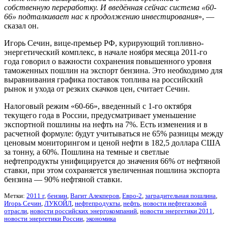
собственную переработку. И введённая сейчас система «60-
66» подталкивает нас к продолжению инвестирования
», —
сказал он.
Игорь Сечин, вице-премьер РФ, курирующий топливно-
энергетический комплекс, в начале ноября месяца 2011-го
года говорил о важности сохранения повышенного уровня
таможенных пошлин на экспорт бензина. Это необходимо для
выравнивания графика поставок топлива на российский
рынок и ухода от резких скачков цен, считает Сечин.
Налоговый режим «60-66», введенный с 1-го октября
текущего года в России, предусматривает уменьшение
экспортной пошлины на нефть на 7%. Есть изменения и в
расчетной формуле: будут учитываться не 65% разницы между
ценовым мониторингом и ценой нефти в 182,5 доллара США
за тонну, а 60%. Пошлина на темные и светлые
нефтепродукты унифицируется до значения 66% от нефтяной
ставки, при этом сохраняется увеличенная пошлина экспорта
бензина — 90% нефтяной ставки.
Метки:
2011 г
,
бензин
,
Вагит Алекперов
,
Евро-2
,
заградительная пошлина
,
Игорь Сечин
,
ЛУКОЙЛ
,
нефтепродукты
,
нефть
,
новости нефтегазовой
отрасли
,
новости российских энергокомпаний
,
новости энергетики 2011
,
новости энергетики России
,
экономика