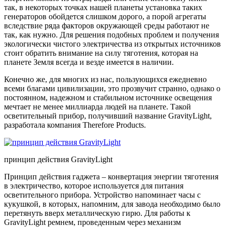
так, в некоторых точках нашей планеты установка таких
генераторов обойдется слишком дорого, а порой агрегаты
вследствие ряда факторов окружающей среды работают не
так, как нужно. Для решения подобных проблем и получения
экологически чистого электричества из открытых источников
стоит обратить внимание на силу тяготения, которая на
планете Земля всегда и везде имеется в наличии.
Конечно же, для многих из нас, пользующихся ежедневно
всеми благами цивилизации, это прозвучит странно, однако о
постоянном, надежном и стабильном источнике освещения
мечтает не менее миллиарда людей на планете. Такой
осветительный прибор, получивший название GravityLight,
разработала компания Therefore Products.
принцип действия GravityLight
Принцип действия гаджета – конвертация энергии тяготения
в электричество, которое используется для питания
осветительного прибора. Устройство напоминает часы с
кукушкой, в которых, напомним, для завода необходимо было
перетянуть вверх металлическую гирю. Для работы к
GravityLight ремнем, проведенным через механизм