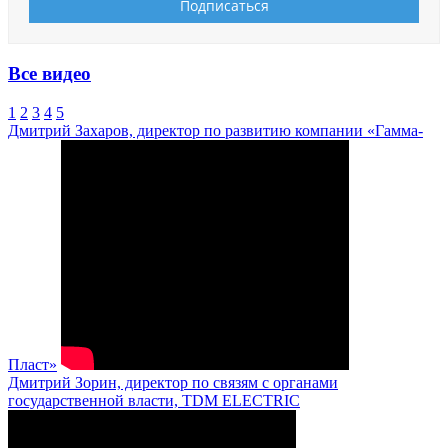
Все видео
1
2
3
4
5
Дмитрий Захаров, директор по развитию компании «Гамма-
Пласт»
Дмитрий Зорин, директор по связям с органами
государственной власти, TDM ELECTRIC