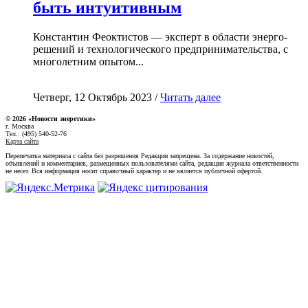
быть интуитивным
Константин Феоктистов — эксперт в области энерго-
решений и технологического предпринимательства, с
многолетним опытом...
Четверг, 12 Октябрь 2023 /
Читать далее
© 2026 «Новости энеретики»
г. Москва
Тел.: (495) 540-52-76
Карта сайта
Перепечатка материала с сайта без разрешения Редакции запрещена. За содержание новостей,
объявлений и комментариев, размещенных пользователями сайта, редакция журнала ответственности
не несет. Вся информация носит справочный характер и не является публичной офертой.