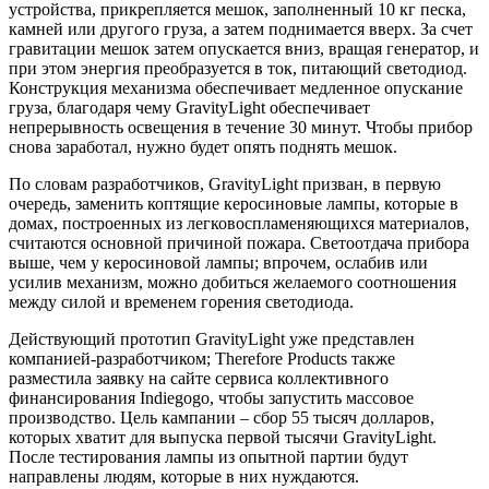
устройства, прикрепляется мешок, заполненный 10 кг песка,
камней или другого груза, а затем поднимается вверх. За счет
гравитации мешок затем опускается вниз, вращая генератор, и
при этом энергия преобразуется в ток, питающий светодиод.
Конструкция механизма обеспечивает медленное опускание
груза, благодаря чему GravityLight обеспечивает
непрерывность освещения в течение 30 минут. Чтобы прибор
снова заработал, нужно будет опять поднять мешок.
По словам разработчиков, GravityLight призван, в первую
очередь, заменить коптящие керосиновые лампы, которые в
домах, построенных из легковоспламеняю
щихся материалов,
считаются основной причиной пожара. Светоотдача прибора
выше, чем у керосиновой лампы; впрочем, ослабив или
усилив механизм, можно добиться желаемого соотношения
между силой и временем горения светодиода.
Действующий прототип GravityLight уже представлен
компанией-разраб
отчиком; Therefore Products также
разместила заявку на сайте сервиса коллективного
финансирования Indiegogo, чтобы запустить массовое
производство. Цель кампании – сбор 55 тысяч долларов,
которых хватит для выпуска первой тысячи GravityLight.
После тестирования лампы из опытной партии будут
направлены людям, которые в них нуждаются.