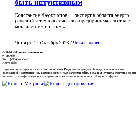
быть интуитивным
Константин Феоктистов — эксперт в области энерго-
решений и технологического предпринимательства, с
многолетним опытом...
Четверг, 12 Октябрь 2023 /
Читать далее
© 2026 «Новости энеретики»
г. Москва
Тел.: (495) 540-52-76
Карта сайта
Перепечатка материала с сайта без разрешения Редакции запрещена. За содержание новостей,
объявлений и комментариев, размещенных пользователями сайта, редакция журнала ответственности
не несет. Вся информация носит справочный характер и не является публичной офертой.