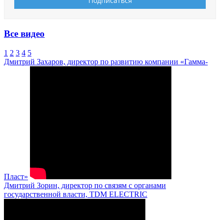
Все видео
1
2
3
4
5
Дмитрий Захаров, директор по развитию компании «Гамма-
Пласт»
Дмитрий Зорин, директор по связям с органами
государственной власти, TDM ELECTRIC