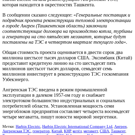
которая находится в окрестностях Ташкента.
В сообщении сказано следующее: «
Генеральные поставщик и
подрядчик проекта реконструкции тепловой электростанции
в городе Ангрен (Ташкентская область) заключили
соответствующие договора на производство котла, турбины
и генератора на сто пятьдесят мегаватт, которые будут
поставлены на ТЭС в четвертом квартале текущего года
«.
Общая стоимость проекта оценивается в двести сорок два
миллиона шестьсот тысяч долларов США. Эксимбанк (Китай)
предоставит кредитную линию на сто шестьдесят пять
миллионов шестьсот тысяч долларов, семьдесят семь
миллионов инвестирует в реконструкцию ТЭС госкомпания
Узбекэнерго.
Ангренская ТЭС введена в режим промышленной
эксплуатации в далеком 1957-ом году и снабжает
электротоком большинство индустриальных и социальных
потребителей области. Установленная мощность семи
энергоблоков предприятия составляет четыреста восемьдесят
четыре мегаватта, пишут новости мировой энергетики.
Метки:
Harbin Electric
,
Harbin Electric International Company Ltd
,
Ангрен
,
Ангренская ТЭС
,
генератор
,
Китай
,
КНР
,
котёл
,
мегаватт
,
США
,
Ташкент
,