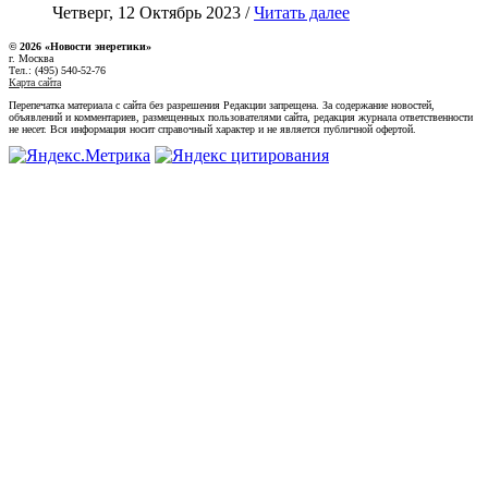
Четверг, 12 Октябрь 2023 /
Читать далее
© 2026 «Новости энеретики»
г. Москва
Тел.: (495) 540-52-76
Карта сайта
Перепечатка материала с сайта без разрешения Редакции запрещена. За содержание новостей,
объявлений и комментариев, размещенных пользователями сайта, редакция журнала ответственности
не несет. Вся информация носит справочный характер и не является публичной офертой.