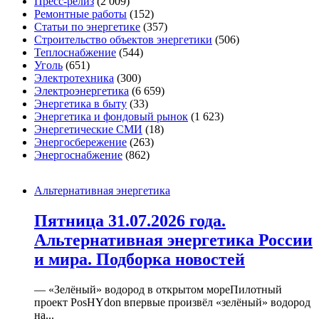
Пресс-релиз
(2 009)
Ремонтные работы
(152)
Статьи по энергетике
(357)
Строительство объектов энергетики
(506)
Теплоснабжение
(544)
Уголь
(651)
Электротехника
(300)
Электроэнергетика
(6 659)
Энергетика в быту
(33)
Энергетика и фондовый рынок
(1 623)
Энергетические СМИ
(18)
Энергосбережение
(263)
Энергоснабжение
(862)
Альтернативная энергетика
Пятница 31.07.2026 года.
Альтернативная энергетика России
и мира. Подборка новостей
— «Зелёный» водород в открытом мореПилотный
проект PosHYdon впервые произвёл «зелёный» водород
на...