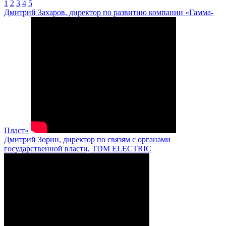
1
2
3
4
5
Дмитрий Захаров, директор по развитию компании «Гамма-
Пласт»
Дмитрий Зорин, директор по связям с органами
государственной власти, TDM ELECTRIC