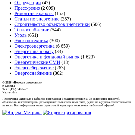
От редакции
(47)
Пресс-релиз
(2 009)
Ремонтные работы
(152)
Статьи по энергетике
(357)
Строительство объектов энергетики
(506)
Теплоснабжение
(544)
Уголь
(651)
Электротехника
(300)
Электроэнергетика
(6 659)
Энергетика в быту
(33)
Энергетика и фондовый рынок
(1 623)
Энергетические СМИ
(18)
Энергосбережение
(263)
Энергоснабжение
(862)
© 2026 «Новости энеретики»
г. Москва
Тел.: (495) 540-52-76
Карта сайта
Перепечатка материала с сайта без разрешения Редакции запрещена. За содержание новостей,
объявлений и комментариев, размещенных пользователями сайта, редакция журнала ответственности
не несет. Вся информация носит справочный характер и не является публичной офертой.