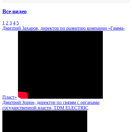
Все видео
1
2
3
4
5
Дмитрий Захаров, директор по развитию компании «Гамма-
Пласт»
Дмитрий Зорин, директор по связям с органами
государственной власти, TDM ELECTRIC