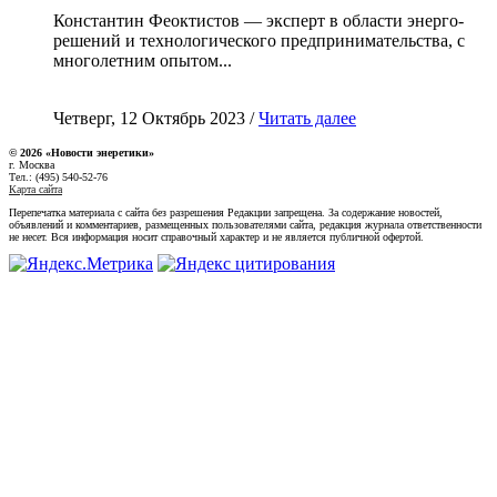
Константин Феоктистов — эксперт в области энерго-
решений и технологического предпринимательства, с
многолетним опытом...
Четверг, 12 Октябрь 2023 /
Читать далее
© 2026 «Новости энеретики»
г. Москва
Тел.: (495) 540-52-76
Карта сайта
Перепечатка материала с сайта без разрешения Редакции запрещена. За содержание новостей,
объявлений и комментариев, размещенных пользователями сайта, редакция журнала ответственности
не несет. Вся информация носит справочный характер и не является публичной офертой.