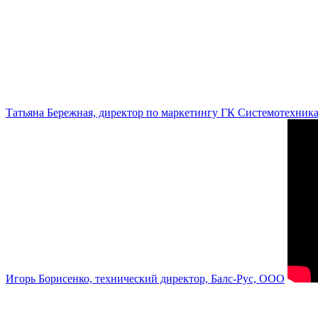
Татьяна Бережная, директор по маркетингу ГК Системотехник
Игорь Борисенко, технический директор, Балс-Рус, ООО