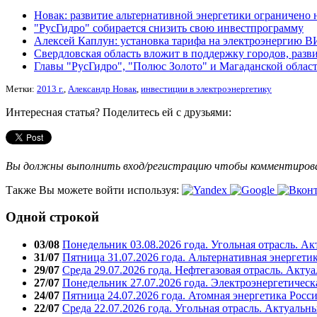
Новак: развитие альтернативной энергетики ограничено 
"РусГидро" собирается снизить свою инвестпрограмму
Алексей Каплун: установка тарифа на электроэнергию В
Свердловская область вложит в поддержку городов, разв
Главы "РусГидро", "Полюс Золото" и Магаданской облас
Метки:
2013 г.
,
Александр Новак
,
инвестиции в электроэнергетику
Интересная статья? Поделитесь ей с друзьями:
Вы должны выполнить вход/регистрацию чтобы комментиро
Также Вы можете войти используя:
Одной строкой
03/08
Понедельник 03.08.2026 года. Угольная отрасль. А
31/07
Пятница 31.07.2026 года. Альтернативная энергети
29/07
Среда 29.07.2026 года. Нефтегазовая отрасль. Акту
27/07
Понедельник 27.07.2026 года. Электроэнергетическ
24/07
Пятница 24.07.2026 года. Атомная энергетика Росс
22/07
Среда 22.07.2026 года. Угольная отрасль. Актуальн