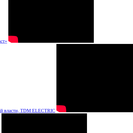
аст»
нной власти, TDM ELECTRIC