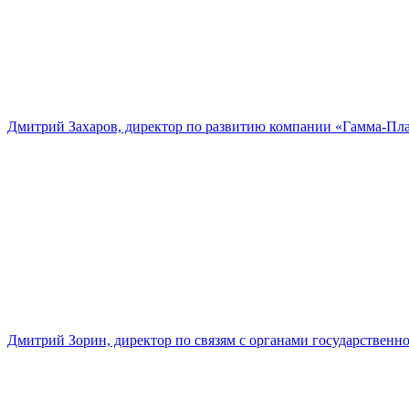
Дмитрий Захаров, директор по развитию компании «Гамма-Пл
Дмитрий Зорин, директор по связям с органами государстве