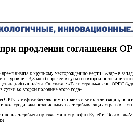
 при продлении соглашения O
 время визита к крупному месторождению нефти «Азар» в запад
на уровне в 3,8 млн баррелей в сутки во второй половине этого
ащении добычи нефти. Он сказал: «Если страны-члены OPEC буду
в сутки во второй половине этого года».
еча OPEC с нефтедобывающими странами вне организации, по и
также среди ряда независимых нефтедобывающих стран (в частнос
ению нефтедобычи призвал министр нефти Кувейта Эссам аль-Ма
ке.