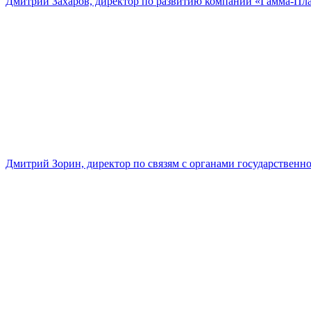
Дмитрий Захаров, директор по развитию компании «Гамма-Пл
Дмитрий Зорин, директор по связям с органами государстве