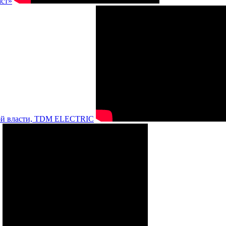
аст»
нной власти, TDM ELECTRIC