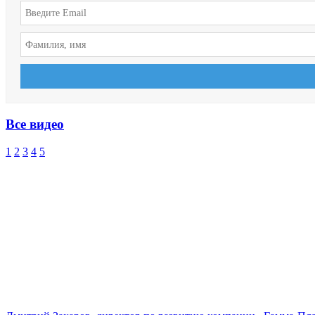
Все видео
1
2
3
4
5