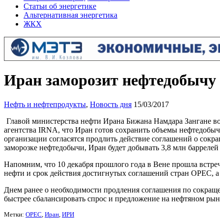
Статьи об энергетике
Альтернативная энергетика
ЖКХ
Иран заморозит нефтедобычу
Нефть и нефтепродукты
,
Новость дня
15/03/2017
Главой министерства нефти Ирана Бижана Намдара Зангане во
агентства IRNA, что Иран готов сохранить объемы нефтедобычи 
организации согласятся продлить действие соглашений о сокр
заморозке нефтедобычи, Иран будет добывать 3,8 млн баррелей 
Напомним, что 10 декабря прошлого года в Вене прошла встр
нефти и срок действия достигнутых соглашений стран OPEC, а 
Днем ранее о необходимости продления соглашения по сокращ
быстрее сбалансировать спрос и предложение на нефтяном рын
Метки:
OPEC
,
Иран
,
ИРИ