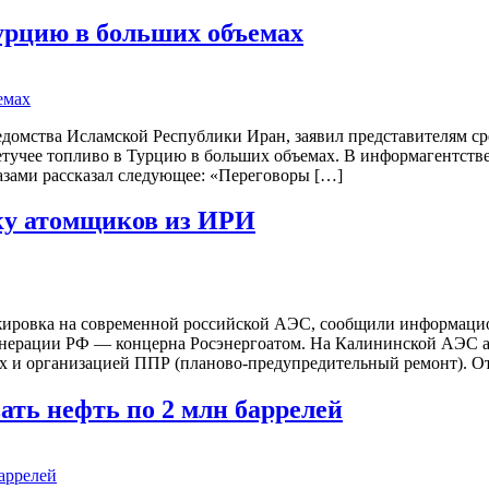
урцию в больших объемах
омства Исламской Республики Иран, заявил представителям сре
етучее топливо в Турцию в больших объемах. В информагентстве
оазами рассказал следующее: «Переговоры […]
ку атомщиков из ИРИ
ровка на современной российской АЭС, сообщили информационны
генерации РФ — концерна Росэнергоатом. На Калининской АЭС 
ах и организацией ППР (планово-предупредительный ремонт). О
ать нефть по 2 млн баррелей