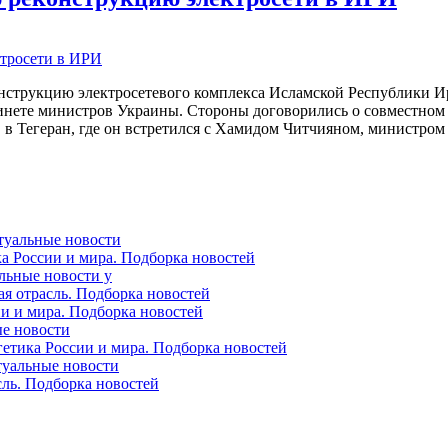
нструкцию электросетевого комплекса Исламской Республики Ир
абинете министров Украины. Стороны договорились о совместном
в Тегеран, где он встретился с Хамидом Читчияном, министром
ктуальные новости
ка России и мира. Подборка новостей
альные новости у
ая отрасль. Подборка новостей
ии и мира. Подборка новостей
ые новости
гетика России и мира. Подборка новостей
ктуальные новости
сль. Подборка новостей