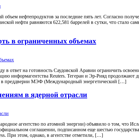
ый объем нефтепродуктов за последние пять лет. Согласно полу
ской нефти равняются 622,581 баррелей в сутки, что стало сам
фть в ограниченных объемах
у в ответ на готовность Саудовской Аравии ограничить освоени
икацию информагентства Reuters. Тегеран и Эр-Рияд продолжают 
я в преддверии МЭФ (Международный энергетический […]
чениям в ядерной отрасли
ародное агентство по атомной энергии) объявило о том, что Ис
 официальном соглашении, подписанном еще шестью государства
ss. При этом, однако, в агентстве отметили, […]