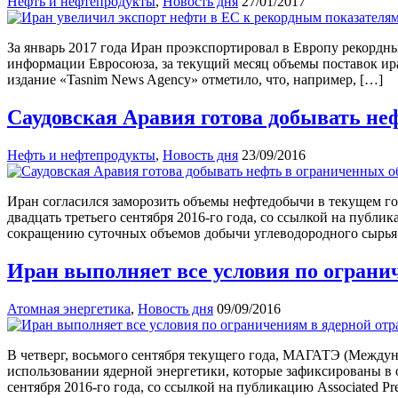
Нефть и нефтепродукты
,
Новость дня
27/01/2017
За январь 2017 года Иран проэкспортировал в Европу рекордн
информации Евросоюза, за текущий месяц объемы поставок иран
издание «Tasnim News Agency» отметило, что, например, […]
Саудовская Аравия готова добывать не
Нефть и нефтепродукты
,
Новость дня
23/09/2016
Иран согласился заморозить объемы нефтедобычи в текущем год
двадцать третьего сентября 2016-го года, со ссылкой на публ
сокращению суточных объемов добычи углеводородного сырь
Иран выполняет все условия по ограни
Атомная энергетика
,
Новость дня
09/09/2016
В четверг, восьмого сентября текущего года, МАГАТЭ (Междун
использовании ядерной энергетики, которые зафиксированы в
сентября 2016-го года, со ссылкой на публикацию Associated Pre