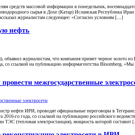
ям средств массовой информации в понедельник, восемнадцатог
еводородного сырья в Дохе (Катар) Исламская Республика Иран 
рассказал журналистам следующее: «Согласно условиям […]
кую нефть
), объявил журналистам, что компания примет черное золото из
ода, со ссылкой на публикацию информагентства Bloomberg. «Мы
 провести межгосударственные электрос
нистр нефти ИРИ, проводят официальные переговоры в Тегеране
2016-го года, со ссылкой на публикацию российского ведомства
ии ТЭС (тепловая электростанция), мощность которой составит 
 реконструкцию электросети в ИРИ