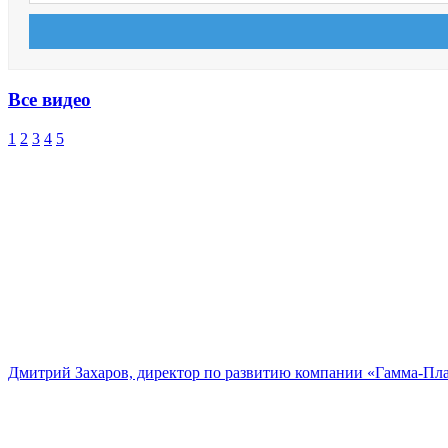
Все видео
1
2
3
4
5
Дмитрий Захаров, директор по развитию компании «Гамма-Пл