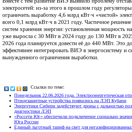
Вместе с тем развитие ВИЭ выявило проблему отста
электросетей: из‑за этого в прошлом году регулято
ограничить выработку 4,6 млрд кВт·ч «чистой» элек
всего 0,1 млрд кВт·ч в 2021 году. Частичное решение
систем хранения энергии: установленная мощность н
уже выросла с 30 МВт в 2024 году до 130 МВт в 2025
2026 года планируется довести её до 440 МВт. Это 
эффективнее интегрировать ВИЭ в энергосистему и с
вынужденного ограничения выработки.
Ссылки по теме:
Понедельник 22.06.2026 года. Электроэнергетическая отр
Птицезащитные устройства появились на ЛЭП Кубани
Энергетики Сибири задействуют дроны с дальностью полё
диагностики ЛЭП
«Россети Юг» обеспечили подключение социально значим
Юга России
Единый льготный тариф на свет для негазифицированны