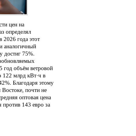
ти цен на
газ определял
в 2026 года этот
ии аналогичный
ду достиг 75%.
озобновляемых
5 год объём ветровой
 122 млрд кВт·ч в
 42%. Благодаря этому
 Востоке, почти не
средняя оптовая цена
ч против 143 евро за