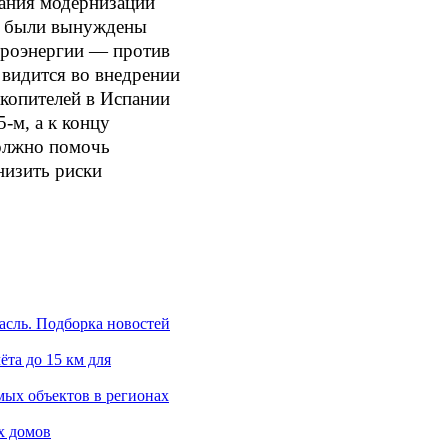
вания модернизации
ры были вынуждены
троэнергии — против
 видится во внедрении
акопителей в Испании
‑м, а к концу
должно помочь
низить риски
асль. Подборка новостей
та до 15 км для
ых объектов в регионах
х домов