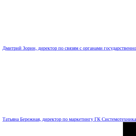
Дмитрий Зорин, директор по связям с органами государстве
Татьяна Бережная, директор по маркетингу ГК Системотехник