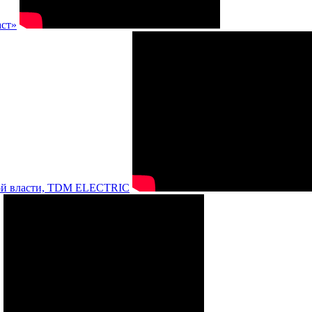
аст»
нной власти, TDM ELECTRIC