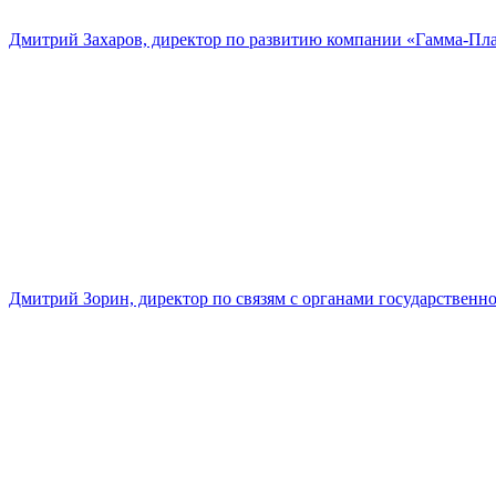
Дмитрий Захаров, директор по развитию компании «Гамма-Пл
Дмитрий Зорин, директор по связям с органами государстве