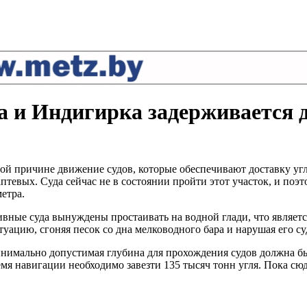
а и Индигирка задерживается 
ой причине движение судов, которые обеспечивают доставку угля
тевых. Суда сейчас не в состоянии пройти этот участок, и поэ
етра.
вные суда вынуждены простаивать на водной глади, что являетс
ацию, сгоняя песок со дна мелководного бара и нарушая его су
инимально допустимая глубина для прохождения судов должна бы
емя навигации необходимо завезти 135 тысяч тонн угля. Пока с