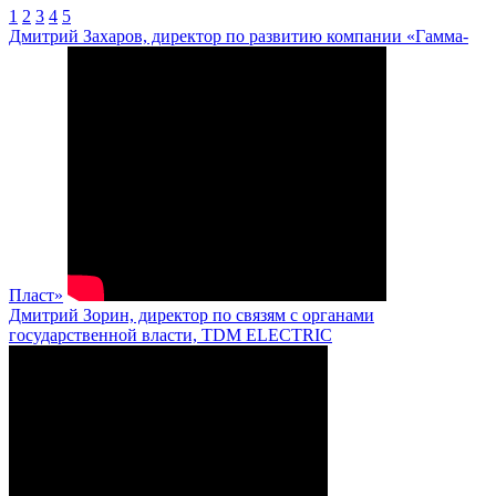
1
2
3
4
5
Дмитрий Захаров, директор по развитию компании «Гамма-
Пласт»
Дмитрий Зорин, директор по связям с органами
государственной власти, TDM ELECTRIC