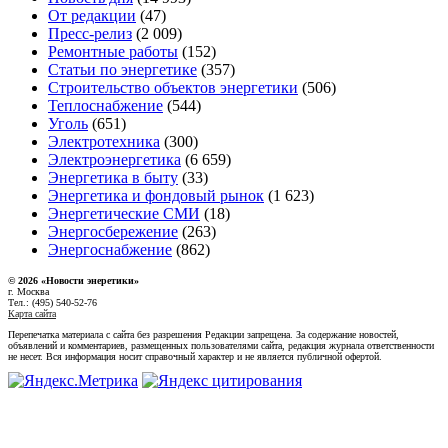
От редакции
(47)
Пресс-релиз
(2 009)
Ремонтные работы
(152)
Статьи по энергетике
(357)
Строительство объектов энергетики
(506)
Теплоснабжение
(544)
Уголь
(651)
Электротехника
(300)
Электроэнергетика
(6 659)
Энергетика в быту
(33)
Энергетика и фондовый рынок
(1 623)
Энергетические СМИ
(18)
Энергосбережение
(263)
Энергоснабжение
(862)
© 2026 «Новости энеретики»
г. Москва
Тел.: (495) 540-52-76
Карта сайта
Перепечатка материала с сайта без разрешения Редакции запрещена. За содержание новостей,
объявлений и комментариев, размещенных пользователями сайта, редакция журнала ответственности
не несет. Вся информация носит справочный характер и не является публичной офертой.