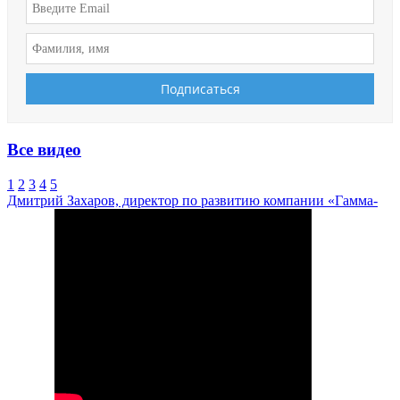
Все видео
1
2
3
4
5
Дмитрий Захаров, директор по развитию компании «Гамма-