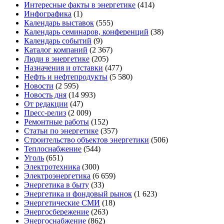
Интересные факты в энергетике
(414)
Инфографика
(1)
Календарь выставок
(555)
Календарь семинаров, конференций
(38)
Календарь событий
(9)
Каталог компаний
(2 367)
Люди в энергетике
(205)
Назначения и отставки
(477)
Нефть и нефтепродукты
(5 580)
Новости
(2 595)
Новость дня
(14 993)
От редакции
(47)
Пресс-релиз
(2 009)
Ремонтные работы
(152)
Статьи по энергетике
(357)
Строительство объектов энергетики
(506)
Теплоснабжение
(544)
Уголь
(651)
Электротехника
(300)
Электроэнергетика
(6 659)
Энергетика в быту
(33)
Энергетика и фондовый рынок
(1 623)
Энергетические СМИ
(18)
Энергосбережение
(263)
Энергоснабжение
(862)