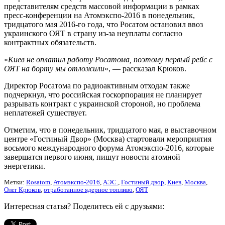
представителям средств массовой информации в рамках
пресс-конференции на Атомэкспо-2016 в понедельник,
тридцатого мая 2016-го года, что Росатом остановил ввоз
украинского ОЯТ в страну из-за неуплаты согласно
контрактных обязательств.
«
Киев не оплатил работу Росатома, поэтому первый рейс с
ОЯТ на борту мы отложили
«, — рассказал Крюков.
Директор Росатома по радиоактивным отходам также
подчеркнул, что российская госкорпорация не планирует
разрывать контракт с украинской стороной, но проблема
неплатежей существует.
Отметим, что в понедельник, тридцатого мая, в выставочном
центре «Гостиный Двор» (Москва) стартовали мероприятия
восьмого международного форума Атомэкспо-2016, которые
завершатся первого июня, пишут новости атомной
энергетики.
Метки:
Rosatom
,
Атомэкспо-2016
,
АЭС.
,
Гостиный двор
,
Киев
,
Москва
,
Олег Крюков
,
отработанное ядерное топливо
,
ОЯТ
Интересная статья? Поделитесь ей с друзьями: