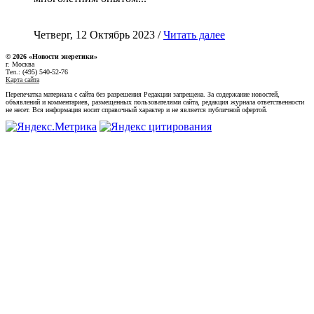
Четверг, 12 Октябрь 2023 /
Читать далее
© 2026 «Новости энеретики»
г. Москва
Тел.: (495) 540-52-76
Карта сайта
Перепечатка материала с сайта без разрешения Редакции запрещена. За содержание новостей,
объявлений и комментариев, размещенных пользователями сайта, редакция журнала ответственности
не несет. Вся информация носит справочный характер и не является публичной офертой.