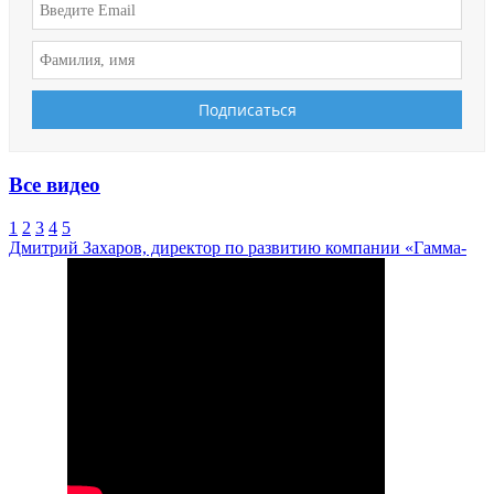
Все видео
1
2
3
4
5
Дмитрий Захаров, директор по развитию компании «Гамма-