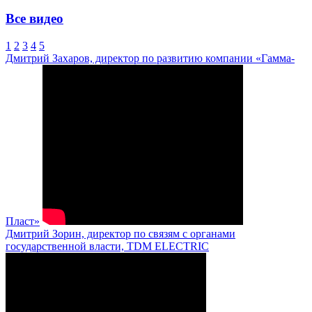
Все видео
1
2
3
4
5
Дмитрий Захаров, директор по развитию компании «Гамма-
Пласт»
Дмитрий Зорин, директор по связям с органами
государственной власти, TDM ELECTRIC