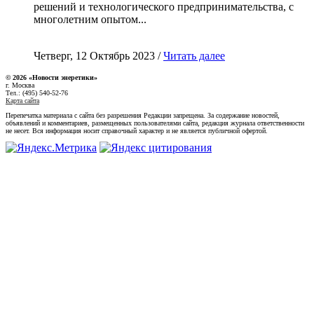
решений и технологического предпринимательства, с
многолетним опытом...
Четверг, 12 Октябрь 2023 /
Читать далее
© 2026 «Новости энеретики»
г. Москва
Тел.: (495) 540-52-76
Карта сайта
Перепечатка материала с сайта без разрешения Редакции запрещена. За содержание новостей,
объявлений и комментариев, размещенных пользователями сайта, редакция журнала ответственности
не несет. Вся информация носит справочный характер и не является публичной офертой.