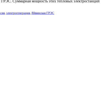
я ГРЭС. Суммарная мощность этих тепловых электростанций
ссия
,
электрогенерация
,
Яйвинская ГРЭС