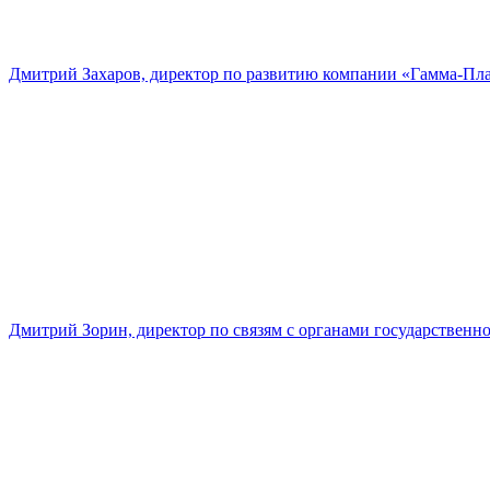
Дмитрий Захаров, директор по развитию компании «Гамма-Пл
Дмитрий Зорин, директор по связям с органами государстве