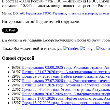
В составе «Э.Он Россия» пять ТЭС — Яйвинская ГРЭС, Смоле
составляет 10,345 гигаватта, пишут новости энергетики России
Метки:
E.On AG
,
Березовская ГРЭС
,
Германия
,
гигаватт
,
гигакалория
,
киловат
Интересная статья? Поделитесь ей с друзьями:
Вы должны выполнить вход/регистрацию чтобы комментиро
Также Вы можете войти используя:
Одной строкой
03/08
Понедельник 03.08.2026 года. Угольная отрасль. А
31/07
Пятница 31.07.2026 года. Альтернативная энергети
29/07
Среда 29.07.2026 года. Нефтегазовая отрасль. Акту
27/07
Понедельник 27.07.2026 года. Электроэнергетическ
24/07
Пятница 24.07.2026 года. Атомная энергетика Росс
22/07
Среда 22.07.2026 года. Угольная отрасль. Актуальн
20/07
Понедельник 20.07.2026 года. Альтернативная энер
17/07
Пятница 17.07.2026 года. Нефтегазовая отрасль. А
15/07
Среда 15.07.2026 года. Электроэнергетическая отра