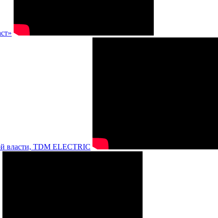
аст»
нной власти, TDM ELECTRIC