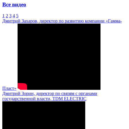
Все видео
1
2
3
4
5
Дмитрий Захаров, директор по развитию компании «Гамма-
Пласт»
Дмитрий Зорин, директор по связям с органами
государственной власти, TDM ELECTRIC