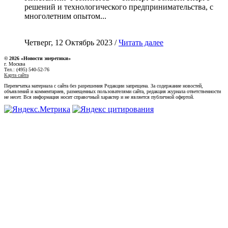
решений и технологического предпринимательства, с
многолетним опытом...
Четверг, 12 Октябрь 2023 /
Читать далее
© 2026 «Новости энеретики»
г. Москва
Тел.: (495) 540-52-76
Карта сайта
Перепечатка материала с сайта без разрешения Редакции запрещена. За содержание новостей,
объявлений и комментариев, размещенных пользователями сайта, редакция журнала ответственности
не несет. Вся информация носит справочный характер и не является публичной офертой.