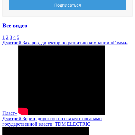
Все видео
1
2
3
4
5
Дмитрий Захаров, директор по развитию компании «Гамма-
Пласт»
Дмитрий Зорин, директор по связям с органами
государственной власти, TDM ELECTRIC