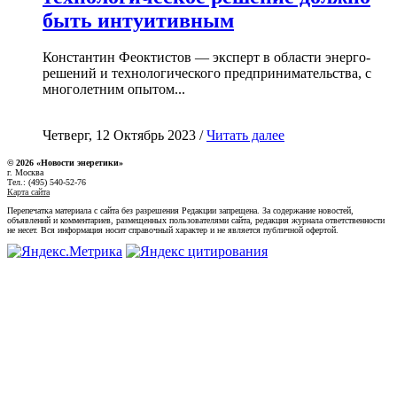
быть интуитивным
Константин Феоктистов — эксперт в области энерго-
решений и технологического предпринимательства, с
многолетним опытом...
Четверг, 12 Октябрь 2023 /
Читать далее
© 2026 «Новости энеретики»
г. Москва
Тел.: (495) 540-52-76
Карта сайта
Перепечатка материала с сайта без разрешения Редакции запрещена. За содержание новостей,
объявлений и комментариев, размещенных пользователями сайта, редакция журнала ответственности
не несет. Вся информация носит справочный характер и не является публичной офертой.