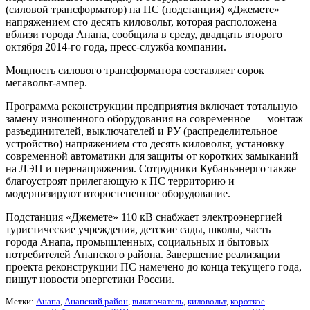
(силовой трансформатор) на ПС (подстанция) «Джемете»
напряжением сто десять киловольт, которая расположена
вблизи города Анапа, сообщила в среду, двадцать второго
октября 2014-го года, пресс-служба компании.
Мощность силового трансформатора составляет сорок
мегавольт-ампер.
Программа реконструкции предприятия включает тотальную
замену изношенного оборудования на современное — монтаж
разъединителей, выключателей и РУ (распределительное
устройство) напряжением сто десять киловольт, установку
современной автоматики для защиты от коротких замыканий
на ЛЭП и перенапряжения. Сотрудники Кубаньэнерго также
благоустроят прилегающую к ПС территорию и
модернизируют второстепенное оборудование.
Подстанция «Джемете» 110 кВ снабжает электроэнергией
туристические учреждения, детские сады, школы, часть
города Анапа, промышленных, социальных и бытовых
потребителей Анапского района. Завершение реализации
проекта реконструкции ПС намечено до конца текущего года,
пишут новости энергетики России.
Метки:
Анапа
,
Анапский район
,
выключатель
,
киловольт
,
короткое