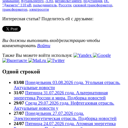
замыкание
,
Кубаньэнерго
,
ЛЭП
,
мегавольт-ампер
,
подстанция
,
ПС
"Джемете" 110 кВ
,
разъединитель
,
Россети
,
силовой трансформатор
,
трансформатор
,
электросети
Интересная статья? Поделитесь ей с друзьями:
Вы должны выполнить вход/регистрацию чтобы
комментировать
Войти
Также Вы можете войти используя:
Одной строкой
03/08
Понедельник 03.08.2026 года. Угольная отрасль.
Актуальные новости
31/07
Пятница 31.07.2026 года. Альтернативная
энергетика России и мира. Подборка новостей
29/07
Среда 29.07.2026 года. Нефтегазовая отрасль.
Актуальные новости у
27/07
Понедельник 27.07.2026 года.
Электроэнергетическая отрасль. Подборка новостей
24/07
Пятница 24.07.2026 года. Атомная энергетика