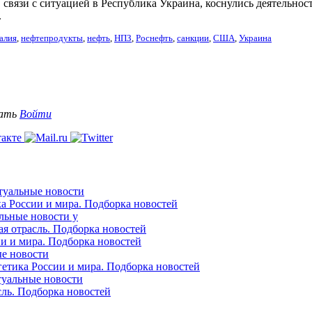
связи с ситуацией в Республика Украина, коснулись деятельност
.
алия
,
нефтепродукты
,
нефть
,
НПЗ
,
Роснефть
,
санкции
,
США
,
Украина
вать
Войти
ктуальные новости
ка России и мира. Подборка новостей
альные новости у
ая отрасль. Подборка новостей
ии и мира. Подборка новостей
ые новости
гетика России и мира. Подборка новостей
ктуальные новости
сль. Подборка новостей