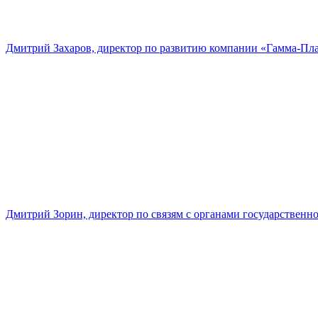
Дмитрий Захаров, директор по развитию компании «Гамма-Пл
Дмитрий Зорин, директор по связям с органами государстве