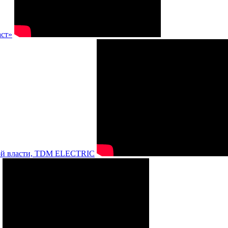
аст»
нной власти, TDM ELECTRIC