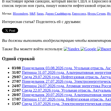
В настоящее время санкции, который ввели США и Евросоюз в 
список персон нон грата, пишут новости нефтегазовой отрасли
Метки:
Bloomderg
,
S&P
,
Saras
,
Дарио Скаффарди
,
Евросоюз
,
Игорь Сечин
,
Ит
Интересная статья? Поделитесь ей с друзьями:
Вы должны выполнить вход/регистрацию чтобы комментиро
Также Вы можете войти используя:
Одной строкой
03/08
Понедельник 03.08.2026 года. Угольная отрасль. А
31/07
Пятница 31.07.2026 года. Альтернативная энергети
29/07
Среда 29.07.2026 года. Нефтегазовая отрасль. Акту
27/07
Понедельник 27.07.2026 года. Электроэнергетическ
24/07
Пятница 24.07.2026 года. Атомная энергетика Росс
22/07
Среда 22.07.2026 года. Угольная отрасль. Актуальн
20/07
Понедельник 20.07.2026 года. Альтернативная энер
17/07
Пятница 17.07.2026 года. Нефтегазовая отрасль. А
15/07
Среда 15.07.2026 года. Электроэнергетическая отра