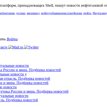
платформ, принадлежащих Shell, пишут новости нефтегазовой о
кобритания
,
доллар
,
миллиард
,
нефтедобывающая платформа
,
нефть
,
Нидерлан
вать
Войти
ктуальные новости
ка России и мира. Подборка новостей
альные новости у
ая отрасль. Подборка новостей
ии и мира. Подборка новостей
ые новости
гетика России и мира. Подборка новостей
ктуальные новости
сль. Подборка новостей