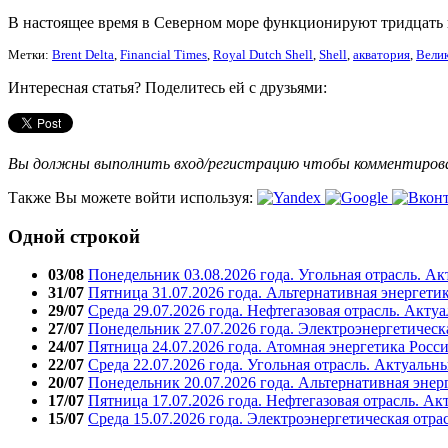
В настоящее время в Северном море функционируют тридцать 
Метки:
Brent Delta
,
Financial Times
,
Royal Dutch Shell
,
Shell
,
акватория
,
Вели
Интересная статья? Поделитесь ей с друзьями:
Вы должны выполнить вход/регистрацию чтобы комментиро
Также Вы можете войти используя:
Одной строкой
03/08
Понедельник 03.08.2026 года. Угольная отрасль. А
31/07
Пятница 31.07.2026 года. Альтернативная энергети
29/07
Среда 29.07.2026 года. Нефтегазовая отрасль. Акту
27/07
Понедельник 27.07.2026 года. Электроэнергетическ
24/07
Пятница 24.07.2026 года. Атомная энергетика Росс
22/07
Среда 22.07.2026 года. Угольная отрасль. Актуальн
20/07
Понедельник 20.07.2026 года. Альтернативная энер
17/07
Пятница 17.07.2026 года. Нефтегазовая отрасль. А
15/07
Среда 15.07.2026 года. Электроэнергетическая отра