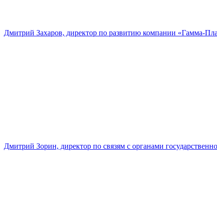
Дмитрий Захаров, директор по развитию компании «Гамма-Пл
Дмитрий Зорин, директор по связям с органами государстве