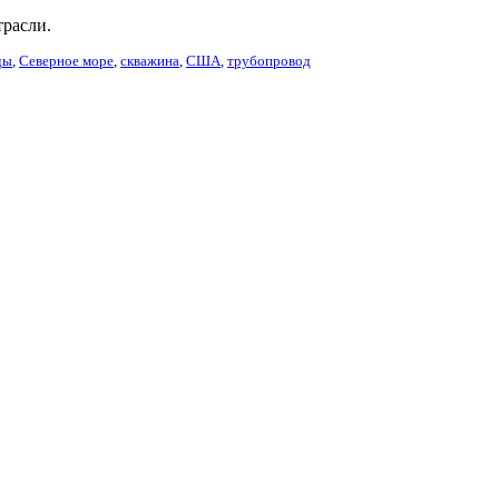
трасли.
ды
,
Северное море
,
скважина
,
США
,
трубопровод