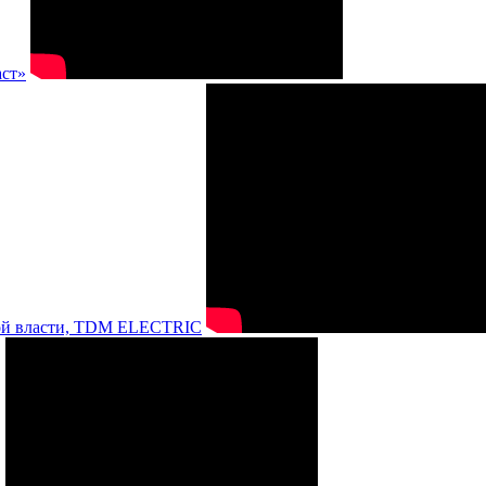
аст»
нной власти, TDM ELECTRIC