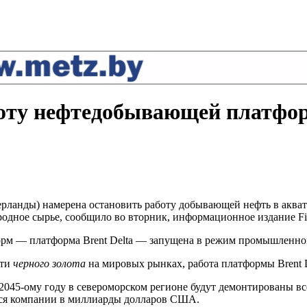
боту нефтедобывающей платфор
рланды) намерена остановить работу добывающей нефть в аквато
дное сырье, сообщило во вторник, информационное издание Fin
рм — платформа Brent Delta — запущена в режим промышленной
сти
черного золота
на мировых рынках, работа платформы Brent D
о к 2045-ому году в североморском регионе будут демонтированы 
ется компании в миллиарды долларов США.