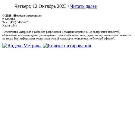
Четверг, 12 Октябрь 2023 /
Читать далее
© 2026 «Новости энеретики»
г. Москва
Тел.: (495) 540-52-76
Карта сайта
Перепечатка материала с сайта без разрешения Редакции запрещена. За содержание новостей,
объявлений и комментариев, размещенных пользователями сайта, редакция журнала ответственности
не несет. Вся информация носит справочный характер и не является публичной офертой.