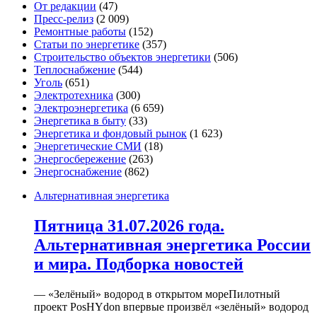
От редакции
(47)
Пресс-релиз
(2 009)
Ремонтные работы
(152)
Статьи по энергетике
(357)
Строительство объектов энергетики
(506)
Теплоснабжение
(544)
Уголь
(651)
Электротехника
(300)
Электроэнергетика
(6 659)
Энергетика в быту
(33)
Энергетика и фондовый рынок
(1 623)
Энергетические СМИ
(18)
Энергосбережение
(263)
Энергоснабжение
(862)
Альтернативная энергетика
Пятница 31.07.2026 года.
Альтернативная энергетика России
и мира. Подборка новостей
— «Зелёный» водород в открытом мореПилотный
проект PosHYdon впервые произвёл «зелёный» водород