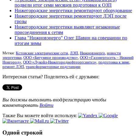
подвели итог семи месяцев подготовки к ОЗП
Нижегородские энергетики ремонтируют оборудование
Нижегородские энергетики ремонтируют ЛЭП после
грозы
Нижегородские энергетики выявляют незаконные
присоединения к сетям
Глава "Нижновэнерго" Олег Шавин на совещании по
итогам зимы
Метки:
Кстовские электрические сети
,
ЛЭП
,
Нижновэнерго
,
новости
энергетики
,
ООО «Битумное производство»
,
ООО «Газэнергосеть – Нижний
Новгород»
,
ООО «Лукойл-Нижегороднефтеоргсинтез»
,
подготовка к зиме
,
ремонт ЛЭП
,
трансформаторные подстанции
Интересная статья? Поделитесь ей с друзьями:
Вы должны выполнить вход/регистрацию чтобы
комментировать
Войти
Также Вы можете войти используя:
Одной строкой