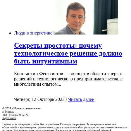
Люди в энергетике
Секреты простоты: почему
технологическое решение должно
быть интуитивным
Константин Феоктистов — эксперт в области энерго-
решений и технологического предпринимательства, с
многолетним опытом...
Четверг, 12 Октябрь 2023 /
Читать далее
© 2026 «Новости энеретики»
г. Москва
Тел.: (495) 540-52-76
Карта сайта
Перепечатка материала с сайта без разрешения Редакции запрещена. За содержание новостей,
объявлений и комментариев, размещенных пользователями сайта, редакция журнала ответственности
не несет. Вся информация носит справочный характер и не является публичной офертой.