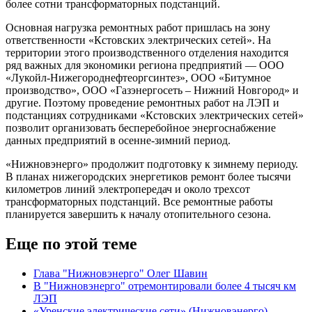
более сотни трансформаторных подстанций.
Основная нагрузка ремонтных работ пришлась на зону
ответственности «Кстовских электрических сетей». На
территории этого производственного отделения находится
ряд важных для экономики региона предприятий — ООО
«Лукойл-Нижегороднефтеоргсинтез», ООО «Битумное
производство», ООО «Газэнергосеть – Нижний Новгород» и
другие. Поэтому проведение ремонтных работ на ЛЭП и
подстанциях сотрудниками «Кстовских электрических сетей»
позволит организовать бесперебойное энергоснабжение
данных предприятий в осенне-зимний период.
«Нижновэнерго» продолжит подготовку к зимнему периоду.
В планах нижегородских энергетиков ремонт более тысячи
километров линий электропередач и около трехсот
трансформаторных подстанций. Все ремонтные работы
планируется завершить к началу отопительного сезона.
Еще по этой теме
Глава "Нижновэнерго" Олег Шавин
В "Нижновэнерго" отремонтировали более 4 тысяч км
ЛЭП
«Уренские электрические сети» (Нижновэнерго)