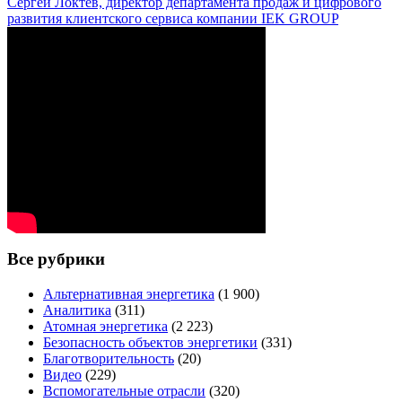
Сергей Локтев, директор департамента продаж и цифрового
развития клиентского сервиса компании IEK GROUP
Все рубрики
Альтернативная энергетика
(1 900)
Аналитика
(311)
Атомная энергетика
(2 223)
Безопасность объектов энергетики
(331)
Благотворительность
(20)
Видео
(229)
Вспомогательные отрасли
(320)