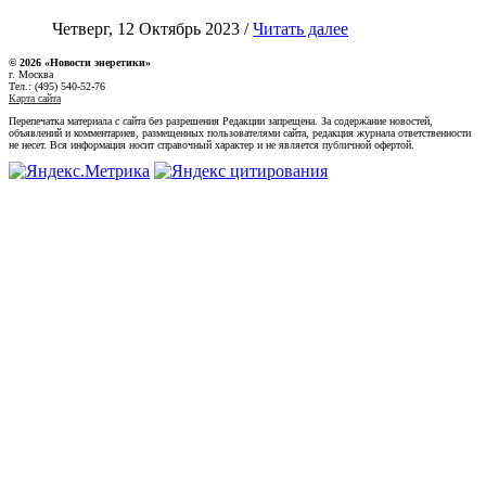
Четверг, 12 Октябрь 2023 /
Читать далее
© 2026 «Новости энеретики»
г. Москва
Тел.: (495) 540-52-76
Карта сайта
Перепечатка материала с сайта без разрешения Редакции запрещена. За содержание новостей,
объявлений и комментариев, размещенных пользователями сайта, редакция журнала ответственности
не несет. Вся информация носит справочный характер и не является публичной офертой.