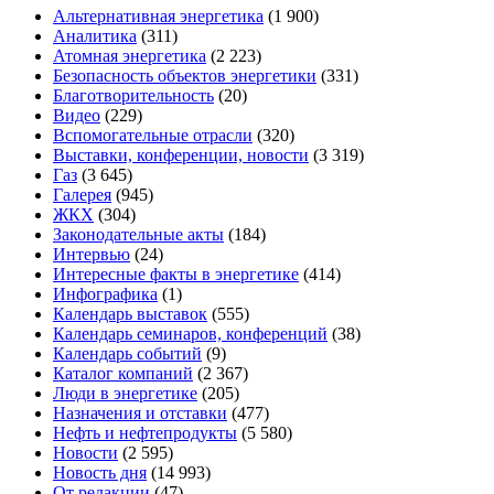
Альтернативная энергетика
(1 900)
Аналитика
(311)
Атомная энергетика
(2 223)
Безопасность объектов энергетики
(331)
Благотворительность
(20)
Видео
(229)
Вспомогательные отрасли
(320)
Выставки, конференции, новости
(3 319)
Газ
(3 645)
Галерея
(945)
ЖКХ
(304)
Законодательные акты
(184)
Интервью
(24)
Интересные факты в энергетике
(414)
Инфографика
(1)
Календарь выставок
(555)
Календарь семинаров, конференций
(38)
Календарь событий
(9)
Каталог компаний
(2 367)
Люди в энергетике
(205)
Назначения и отставки
(477)
Нефть и нефтепродукты
(5 580)
Новости
(2 595)
Новость дня
(14 993)
От редакции
(47)