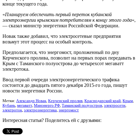
конце текущего года.
«
Планируем обеспечить первый переток кубанской
электроэнергии крымским потребителям к концу этого года
«,
— сказал министр энергетики Российской Федерации.
Новак также добавил, что электросетевые предприятия
возьмут этот процесс на особый контроль.
Предполагается, что энергомост, проложенный по дну
Керченского пролива, позволит на первых порах передавать в
Крым с Таманского полуострова до четырехсот мегаватт
электротока.
Ввод первой очереди электроэнергетического трафика
состоится до двадцать пятого декабря 2015-го года, пишут
новости энергетики России.
Метки:
Александр Новак
,
Керченский пролив
,
Краснодарский край
,
Крым
,
Кубань
,
мегаватт
,
Минэнерго РФ
,
Таманский полуостров
,
электросети
,
электроток
,
электроэнергетика
,
энергомост
Интересная статья? Поделитесь ей с друзьями: