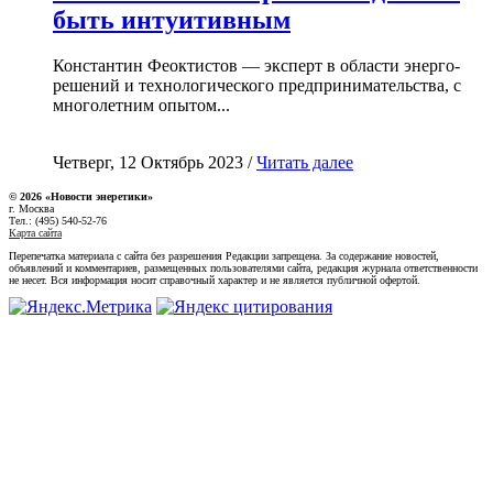
быть интуитивным
Константин Феоктистов — эксперт в области энерго-
решений и технологического предпринимательства, с
многолетним опытом...
Четверг, 12 Октябрь 2023 /
Читать далее
© 2026 «Новости энеретики»
г. Москва
Тел.: (495) 540-52-76
Карта сайта
Перепечатка материала с сайта без разрешения Редакции запрещена. За содержание новостей,
объявлений и комментариев, размещенных пользователями сайта, редакция журнала ответственности
не несет. Вся информация носит справочный характер и не является публичной офертой.