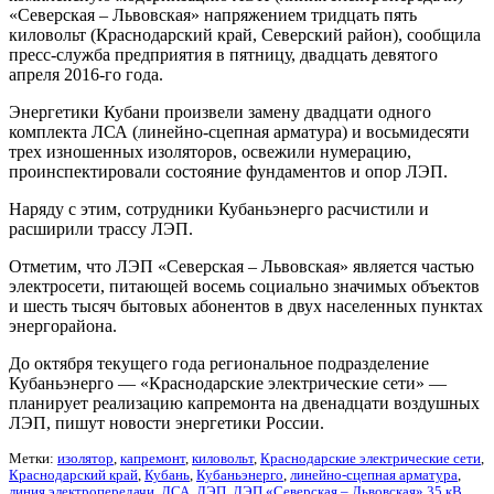
«Северская – Львовская» напряжением тридцать пять
киловольт (Краснодарский край, Северский район), сообщила
пресс-служба предприятия в пятницу, двадцать девятого
апреля 2016-го года.
Энергетики Кубани произвели замену двадцати одного
комплекта ЛСА (линейно-сцепная арматура) и восьмидесяти
трех изношенных изоляторов, освежили нумерацию,
проинспектировали состояние фундаментов и опор ЛЭП.
Наряду с этим, сотрудники Кубаньэнерго расчистили и
расширили трассу ЛЭП.
Отметим, что ЛЭП «Северская – Львовская» является частью
электросети, питающей восемь социально значимых объектов
и шесть тысяч бытовых абонентов в двух населенных пунктах
энергорайона.
До октября текущего года региональное подразделение
Кубаньэнерго — «Краснодарские электрические сети» —
планирует реализацию капремонта на двенадцати воздушных
ЛЭП, пишут новости энергетики России.
Метки:
изолятор
,
капремонт
,
киловольт
,
Краснодарские электрические сети
,
Краснодарский край
,
Кубань
,
Кубаньэнерго
,
линейно-сцепная арматура
,
линия электропередачи
,
ЛСА
,
ЛЭП
,
ЛЭП «Северская – Львовская» 35 кВ
,