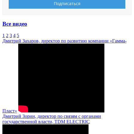
Все видео
1
2
3
4
5
Дмитрий Захаров, директор по развитию компании «Гамма-
Пласт»
Дмитрий Зорин, директор по связям с органами
государственной власти, TDM ELECTRIC