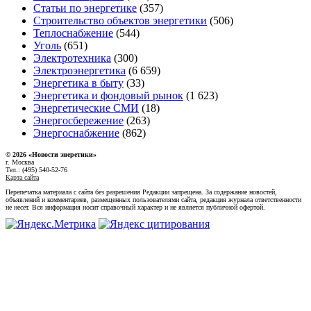
Статьи по энергетике
(357)
Строительство объектов энергетики
(506)
Теплоснабжение
(544)
Уголь
(651)
Электротехника
(300)
Электроэнергетика
(6 659)
Энергетика в быту
(33)
Энергетика и фондовый рынок
(1 623)
Энергетические СМИ
(18)
Энергосбережение
(263)
Энергоснабжение
(862)
© 2026 «Новости энеретики»
г. Москва
Тел.: (495) 540-52-76
Карта сайта
Перепечатка материала с сайта без разрешения Редакции запрещена. За содержание новостей,
объявлений и комментариев, размещенных пользователями сайта, редакция журнала ответственности
не несет. Вся информация носит справочный характер и не является публичной офертой.