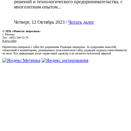
решений и технологического предпринимательства, с
многолетним опытом...
Четверг, 12 Октябрь 2023 /
Читать далее
© 2026 «Новости энеретики»
г. Москва
Тел.: (495) 540-52-76
Карта сайта
Перепечатка материала с сайта без разрешения Редакции запрещена. За содержание новостей,
объявлений и комментариев, размещенных пользователями сайта, редакция журнала ответственности
не несет. Вся информация носит справочный характер и не является публичной офертой.