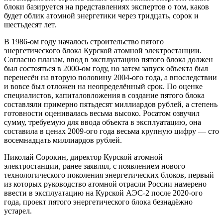
блоки базируется на представлениях экспертов о том, каков
будет облик атомной энергетики через тридцать, сорок и
шестьдесят лет.
В 1986-ом году началось строительство пятого
энергетического блока Курской атомной электростанции.
Согласно планам, ввод в эксплуатацию пятого блока должен
был состояться в 2000-ом году, но затем запуск объекта был
перенесён на вторую половину 2004-ого года, а впоследствии
и вовсе был отложен на неопределённый срок. По оценке
специалистов, капиталовложения в создание пятого блока
составляли примерно пятьдесят миллиардов рублей, а степень
готовности оценивалась весьма высоко. Росатом озвучил
сумму, требуемую для ввода объекта в эксплуатацию, она
составила в ценах 2009-ого года весьма крупную цифру — сто
восемнадцать миллиардов рублей.
Николай Сорокин, директор Курской атомной
электростанции, ранее заявлял, с появлением нового
технологического поколения энергетических блоков, первый
из которых руководство атомной отрасли России намерено
ввести в эксплуатацию на Курской АЭС-2 после 2020-ого
года, проект пятого энергетического блока безнадёжно
устарел.