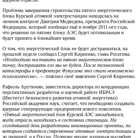
Проблема завершения строительства пятого энергетического
блока Курской атомной электростанции находилась на
личном контроле Дмитрия Медведева, президента Российской
Федерации, который пообещал ещё в ноябре 2011-ого года,
что решение по пятому блоку АЭС будет оптимальным и
будет принято в ближайшее время.
О том, что энергетический блок не будет достраиваться, на
прошлой неделе сообщил Сергей Кириенко, глава Росатома.
«
Необходимо поставить на пятом энергетическом блоке
точку, достраивать его мы не будем. После техногенной
катастрофы в префектуре Фукусима это стало невозможно
психологически
«, — пояснил своё заявление Сергей Кириенко.
Рафаэль Арутюнян, заместитель директора по координации
перспективных разработок и научной работе ИБРАЭ
(Институт безопасного развития атомной энергетики)
Российской академии наук, считает, что необходимо создавать
ядерные генерирующие предприятия нового поколения.
«
Пятый энергетический блок Курской АЭС закладывался,
когда отрасль находилась в состоянии стагнации. На
сегодняшний день разработаны инновационные проекты, по
которым создаются современные атомные электростанции и
за границей, и в России. Поэтому вполне логичным выглядит