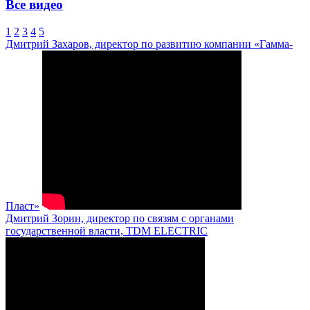
Все видео
1
2
3
4
5
Дмитрий Захаров, директор по развитию компании «Гамма-
Пласт»
Дмитрий Зорин, директор по связям с органами
государственной власти, TDM ELECTRIC