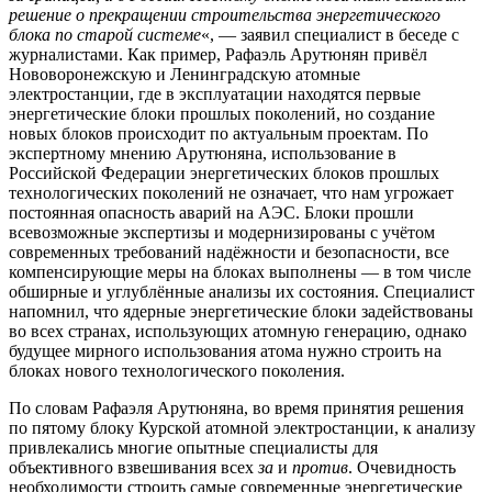
решение о прекращении строительства энергетического
блока по старой системе
«, — заявил специалист в беседе с
журналистами. Как пример, Рафаэль Арутюнян привёл
Нововоронежскую и Ленинградскую атомные
электростанции, где в эксплуатации находятся первые
энергетические блоки прошлых поколений, но создание
новых блоков происходит по актуальным проектам. По
экспертному мнению Арутюняна, использование в
Российской Федерации энергетических блоков прошлых
технологических поколений не означает, что нам угрожает
постоянная опасность аварий на АЭС. Блоки прошли
всевозможные экспертизы и модернизированы с учётом
современных требований надёжности и безопасности, все
компенсирующие меры на блоках выполнены — в том числе
обширные и углублённые анализы их состояния. Специалист
напомнил, что ядерные энергетические блоки задействованы
во всех странах, использующих атомную генерацию, однако
будущее мирного использования атома нужно строить на
блоках нового технологического поколения.
По словам Рафаэля Арутюняна, во время принятия решения
по пятому блоку Курской атомной электростанции, к анализу
привлекались многие опытные специалисты для
объективного взвешивания всех
за
и
против
. Очевидность
необходимости строить самые современные энергетические