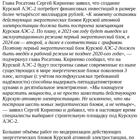
Глава Росатома Сергей Кириенко заявил, что создание
Курской АЭС-2 потребует финансовых инвестиций в размере
более четырёхсот миллиардов рублей. «
К моменту остановки
действующих энергетических блоков Курской атомной
электростанции должна быть построена замещающая
Курская АЭС-2. По плану, в 2021-ом году будет выведен из
эксплуатационного режима первый энергетический блок, в
2024-ом — второй, и далее в соответствии с графиком.
Поэтому первый энергетический блок Курской АЭС-2 должен
быть введён в рабочий режим не позднее 2020-ого года
«, —
подчеркнул глава Росатома. Кириенко сообщил, что на
Курской АЭС-2 будут построены самые современные из ныне
существующих в мире энергетические блоки поколения
3
плюс
, которые (с учётом
постфукусимских
требований
надёжности) способны выдержать пятнадцатиметровое
цунами и десятибальное землетрясение. «
Мы планируем
нарастить мощности, а не просто заместить действующую
Курскую атомную электростанцию. Не исключено, что мы
построим шесть новых энергетических блоков, а не четыре
«,
— заявил Сергей Кириенко и добавил, что в настоящее время
специалисты выбирают строительную площадку под Курскую
АЭС-2.
Большие объёмы работ по модернизации действующих
энергетических блоков Курской атомной электростанции, по