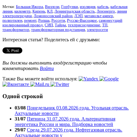
Метки:
Большая Ижора
,
Виллози
,
Горбунки
,
изоляция
,
кабель
,
кабельная
линия
,
километр
,
Кипень
,
КЛ
,
Ленинградская область
,
Ленэнерго
,
линия
электропередачи
,
Ломоносовский район
,
ЛЭП
,
мегавольт-ампер
,
полиэтилен
,
ремонт
,
Ропша
,
Россети
,
Русско-Высоцкое
,
самонесущий
изолированный провод
,
СИП
,
Тайцы
,
техприсоединение
,
ТП
,
трансформатор
,
трансформаторная подстанция
,
электросети
Интересная статья? Поделитесь ей с друзьями:
Вы должны выполнить вход/регистрацию чтобы
комментировать
Войти
Также Вы можете войти используя:
Одной строкой
03/08
Понедельник 03.08.2026 года. Угольная отрасль.
Актуальные новости
31/07
Пятница 31.07.2026 года. Альтернативная
энергетика России и мира. Подборка новостей
29/07
Среда 29.07.2026 года. Нефтегазовая отрасль.
Актуальные новости у