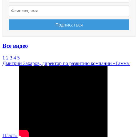
Все видео
1
2
3
4
5
Дмитрий Захаров, директор по развитию компании «Гамма-
Пласт»