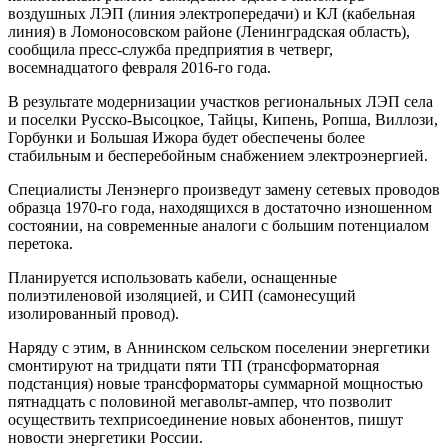
воздушных ЛЭП (линия электропередачи) и КЛ (кабельная
линия) в Ломоносовском районе (Ленинградская область),
сообщила пресс-служба предприятия в четверг,
восемнадцатого февраля 2016-го года.
В результате модернизации участков региональных ЛЭП села
и поселки Русско-Высоцкое, Тайцы, Кипень, Ропша, Виллози,
Горбунки и Большая Ижора будет обеспечены более
стабильным и бесперебойным снабжением электроэнергией.
Специалисты Ленэнерго произведут замену сетевых проводов
образца 1970-го года, находящихся в достаточно изношенном
состоянии, на современные аналоги с большим потенциалом
перетока.
Планируется использовать кабели, оснащенные
полиэтиленовой изоляцией, и СИП (самонесущий
изолированный провод).
Наряду с этим, в Аннинском сельском поселении энергетики
смонтируют на тридцати пяти ТП (трансформаторная
подстанция) новые трансформаторы суммарной мощностью
пятнадцать с половиной мегавольт-ампер, что позволит
осуществить техприсоединение новых абонентов, пишут
новости энергетики России.