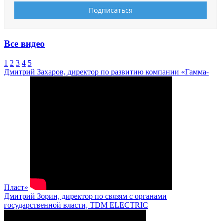
Все видео
1
2
3
4
5
Дмитрий Захаров, директор по развитию компании «Гамма-
Пласт»
Дмитрий Зорин, директор по связям с органами
государственной власти, TDM ELECTRIC