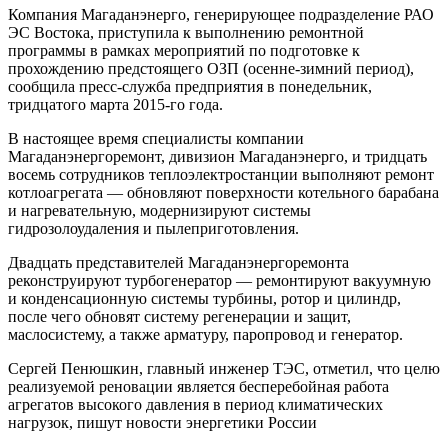
Компания Магаданэнерго, генерирующее подразделение РАО
ЭС Востока, приступила к выполнению ремонтной
программы в рамках мероприятий по подготовке к
прохождению предстоящего ОЗП (осенне-зимний период),
сообщила пресс-служба предприятия в понедельник,
тридцатого марта 2015-го года.
В настоящее время специалисты компании
Магаданэнергоремонт, дивизион Магаданэнерго, и тридцать
восемь сотрудников теплоэлектростанции выполняют ремонт
котлоагрегата — обновляют поверхности котельного барабана
и нагревательную, модернизируют системы
гидрозолоудаления и пылеприготовления.
Двадцать представителей Магаданэнергоремонта
реконструируют турбогенератор — ремонтируют вакуумную
и конденсационную системы турбины, ротор и цилиндр,
после чего обновят систему регенерации и защит,
маслосистему, а также арматуру, паропровод и генератор.
Сергей Пенюшкин, главный инженер ТЭС, отметил, что целю
реализуемой реновации является бесперебойная работа
агрегатов высокого давления в период климатических
нагрузок, пишут новости энергетики России