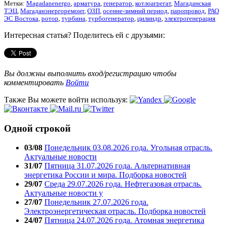
Метки:
Magadanenergo
,
арматура
,
генератор
,
котлоагрегат
,
Магаданская
ТЭЦ
,
Магаданэнергоремонт
,
ОЗП
,
осенне-зимний период
,
паропровод
,
РАО
ЭС Востока
,
ротор
,
турбина
,
турбогенератор
,
цилиндр
,
электрогенерация
Интересная статья? Поделитесь ей с друзьями:
Вы должны выполнить вход/регистрацию чтобы
комментировать
Войти
Также Вы можете войти используя:
Одной строкой
03/08
Понедельник 03.08.2026 года. Угольная отрасль.
Актуальные новости
31/07
Пятница 31.07.2026 года. Альтернативная
энергетика России и мира. Подборка новостей
29/07
Среда 29.07.2026 года. Нефтегазовая отрасль.
Актуальные новости у
27/07
Понедельник 27.07.2026 года.
Электроэнергетическая отрасль. Подборка новостей
24/07
Пятница 24.07.2026 года. Атомная энергетика