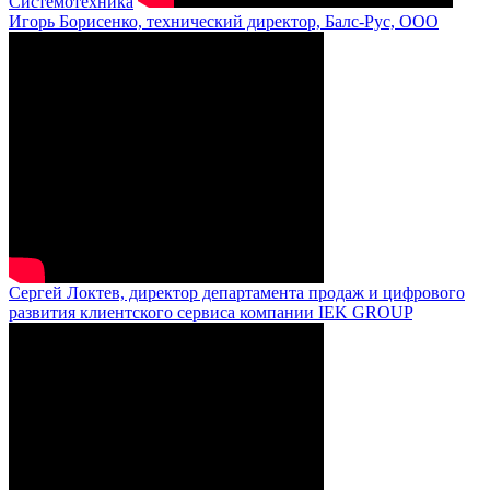
Системотехника
Игорь Борисенко, технический директор, Балс-Рус, ООО
Сергей Локтев, директор департамента продаж и цифрового
развития клиентского сервиса компании IEK GROUP