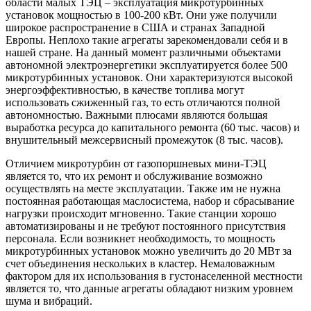
области малых ТЭЦ – эксплуатация микротурбинных
установок мощностью в 100-200 кВт. Они уже получили
широкое распространение в США и странах Западной
Европы. Неплохо такие агрегаты зарекомендовали себя и в
нашей стране. На данный момент различными объектами
автономной электроэнергетики эксплуатируется более 500
микротурбинных установок. Они характеризуются высокой
энергоэффективностью, в качестве топлива могут
использовать сжиженный газ, то есть отличаются полной
автономностью. Важными плюсами являются большая
выработка ресурса до капитального ремонта (60 тыс. часов) и
внушительный межсервисный промежуток (8 тыс. часов).
Отличием микротурбин от газопоршневых мини-ТЭЦ
является то, что их ремонт и обслуживание возможно
осуществлять на месте эксплуатации. Также им не нужна
постоянная работающая маслосистема, набор и сбрасывание
нагрузки происходит мгновенно. Такие станции хорошо
автоматизированы и не требуют постоянного присутствия
персонала. Если возникнет необходимость, то мощность
микротурбинных установок можно увеличить до 20 МВт за
счет объединения нескольких в кластер. Немаловажным
фактором для их использования в густонаселенной местности
является то, что данные агрегаты обладают низким уровнем
шума и вибраций.