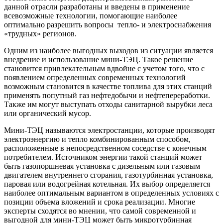
данной отрасли разработаны и введены в применение
всевозможные технологии, помогающие наиболее
оптимально разрешить вопросы тепло- и электроснабжения
«трудных» регионов.
Одним из наиболее выгодных выходов из ситуации является
внедрение и использование мини-ТЭЦ. Такое решение
становится привлекательным вдвойне с учетом того, что с
появлением определенных современных технологий
возможным становится в качестве топлива для этих станций
применять попутный газ нефтедобычи и нефтепереработки.
Также им могут выступать отходы санитарной вырубки леса
или органический мусор.
Мини-ТЭЦ называются электростанции, которые производят
электроэнергию и тепло комбинированным способом,
расположенные в непосредственном соседстве с конечным
потребителем. Источником энергии такой станций может
быть газопоршневая установка с дизельным или газовым
двигателем внутреннего сгорания, газотурбинная установка,
паровая или водогрейная котельная. Их выбор определяется
наиболее оптимальным вариантом в определенных условиях с
позиции объема вложений и срока реализации. Многие
эксперты сходятся во мнении, что самой современной и
выгодной для мини-ТЭЦ может быть микротурбинная