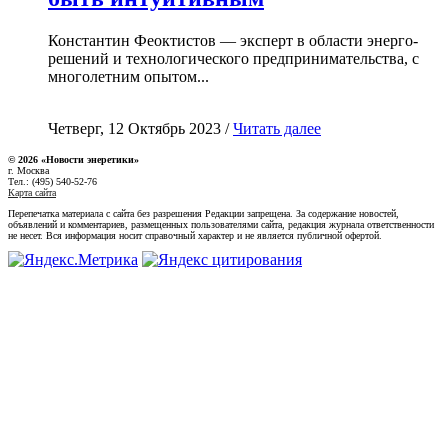
Константин Феоктистов — эксперт в области энерго-
решений и технологического предпринимательства, с
многолетним опытом...
Четверг, 12 Октябрь 2023 /
Читать далее
© 2026 «Новости энеретики»
г. Москва
Тел.: (495) 540-52-76
Карта сайта
Перепечатка материала с сайта без разрешения Редакции запрещена. За содержание новостей,
объявлений и комментариев, размещенных пользователями сайта, редакция журнала ответственности
не несет. Вся информация носит справочный характер и не является публичной офертой.