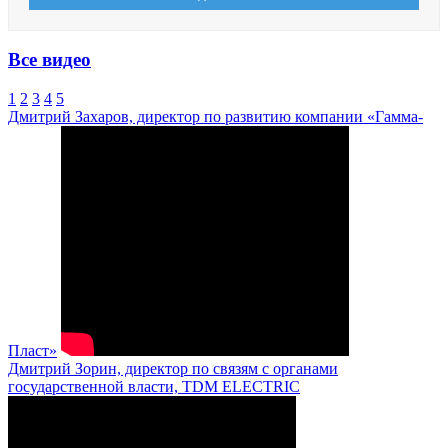
Все видео
1
2
3
4
5
Дмитрий Захаров, директор по развитию компании «Гамма-
Пласт»
Дмитрий Зорин, директор по связям с органами
государственной власти, TDM ELECTRIC