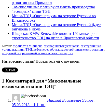
развития юга Приморья
Томские ученые планируют начать производство
"всеядных" мини-ТЭЦ
Мини-ТЭЦ «Океанариум» на острове Русский во
Владивостоке
Мини-ТЭЦ «Океанариум» на острове Русский будет
запущена в июле
Шведская KMW Renewable вложит 150 млн.евро в
строительство ТЭЦ на щепе в Ярославской области
Метки:
аэропорт в Мюнхене
,
газопоршневая установка
,
газотурбинная
установка
,
мини-ТЭЦ
,
нефтепереработка
,
паротурбинная электростанция
,
попутный газ
,
резервный источник электроэнергии
Интересная статья? Поделитесь ей с друзьями:
1 Комментарий для
“Максимальные
возможности мини-ТЭЦ”
Николай Васильевич Ясаков
:
05.03.2018 в 1:11 пп