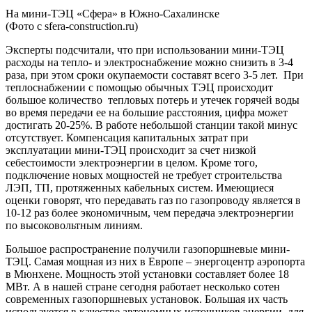
На мини-ТЭЦ «Сфера» в Южно-Сахалинске
(Фото с sfera-construction.ru)
Эксперты подсчитали, что при использовании мини-ТЭЦ
расходы на тепло- и электроснабжение можно снизить в 3-4
раза, при этом сроки окупаемости составят всего 3-5 лет. При
теплоснабжении с помощью обычных ТЭЦ происходит
большое количество тепловых потерь и утечек горячей воды
во время передачи ее на большие расстояния, цифра может
достигать 20-25%. В работе небольшой станции такой минус
отсутствует. Компенсация капитальных затрат при
эксплуатации мини-ТЭЦ происходит за счет низкой
себестоимости электроэнергии в целом. Кроме того,
подключение новых мощностей не требует строительства
ЛЭП, ТП, протяженных кабельных систем. Имеющиеся
оценки говорят, что передавать газ по газопроводу является в
10-12 раз более экономичным, чем передача электроэнергии
по высоковольтным линиям.
Большое распространение получили газопоршневые мини-
ТЭЦ. Самая мощная из них в Европе – энергоцентр аэропорта
в Мюнхене. Мощность этой установки составляет более 18
МВт. А в нашей стране сегодня работает несколько сотен
современных газопоршневых установок. Большая их часть
используется в качестве автономных источников энергии, для