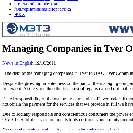
Статьи об энергетике
Альтернативная энергетика
ЖКХ
Managing Companies in Tver O
News in English
19/10/2011
The debt of the managing companies in Tver to OAO Tver Communal S
Despite the growing indebtedness on the part of the managing compani
full extent. At the same time the total cost of repairs carried out in 
“The irresponsibility of the managing companies of Tver makes it mor
not obtain the payment for the services that we provide in full we ha
Due to socially responsible and conscientious consumers the power engi
OAO TCS fulfills its commitments to its customers and counts on mutu
Метки:
central heating
,
heat supply
,
preparation for winter season
,
Tver Communa