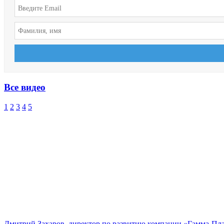
Все видео
1
2
3
4
5
Дмитрий Захаров, директор по развитию компании «Гамма-Пл