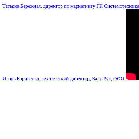
Татьяна Бережная, директор по маркетингу ГК Системотехник
Игорь Борисенко, технический директор, Балс-Рус, ООО