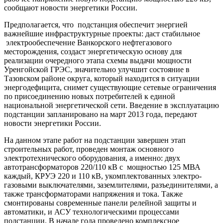
сообщают новости энергетики России.
Предполагается, что подстанция обеспечит энергией
важнейшие инфраструктурные проекты: даст стабильное
электрообеспечение Ванкорского нефтегазового
месторождения, создаст энергетическую основу для
реализации очередного этапа схемы выдачи мощности
Уренгойской ГРЭС, значительно улучшит состояние в
Тазовском районе округа, который находится в ситуации
энергодефицита, снимет существующие сетевые ограничения
по присоединению новых потребителей к единой
национальной энергетической сети. Введение в эксплуатацию
подстанции запланировано на март 2013 года, передают
новости энергетики России.
На данном этапе работ на подстанции завершен этап
строительных работ, проведен монтаж основного
электротехнического оборудования, а именно: двух
автотрансформаторов 220/110 кВ с мощностью 125 МВА
каждый, КРУЭ 220 и 110 кВ, укомплектованных электро-
газовыми выключателями, заземлителями, разъединителями, а
также трансформаторами напряжения и тока. Также
смонтированы современные панели релейной защиты и
автоматики, и АСУ технологическими процессами
подстанции. В начале года проведено комплексное