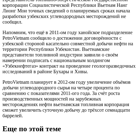
корпорации Социалистической Республики Вьетнам Нанг
Лионг Moи точных сведений о планируемых сроках начала
разработки узбекских углеводородных месторождений не
сообщил.
Напомним, что ещё в 2011-ом году ханойское подразделение
PetroVietnam сообщило о достижении договорённости с
узбекской стороной касательно совместной добычи нефти на
территории Республики Узбекистан. Вьетнамские
представители топливной индустрии заявили о своём
намерении подписать с национальным холдингом
«Узбекнефтегаз» контракт на проведение геологоразведочных
исследований в районе Бухары и Хивы.
PetroVietnam планирует в 2012-ом году увеличение объёмов
добычи углеводородного сырья на четыре процента по
сравнению с показателями 2011-ого года. За счёт роста
производственных мощностей на зарубежных
месторождениях нефти вьетнамская топливная корпорация
сможет увеличить суточную добычу до трёхсот семнадцати
баррелей.
Еще по этой теме