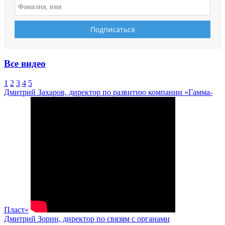
Все видео
1
2
3
4
5
Дмитрий Захаров, директор по развитию компании «Гамма-
Пласт»
Дмитрий Зорин, директор по связям с органами