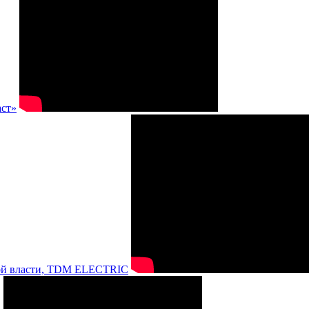
аст»
нной власти, TDM ELECTRIC