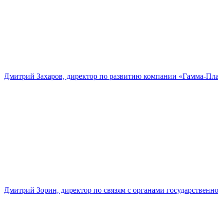
Дмитрий Захаров, директор по развитию компании «Гамма-Пл
Дмитрий Зорин, директор по связям с органами государстве