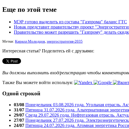
Еще по этой теме
МЭР готово выделить из состава "Газпрома" баланс ГТС
Новак представит правительству проект "Энергостратегии
Правительство может разрешить "Газпрому" делать скидк
Метки:
Кирилл Молодцов
,
энергостратегия-2035
Интересная статья? Поделитесь ей с друзьями:
Вы должны выполнить вход/регистрацию чтобы комментиро
Также Вы можете войти используя:
Одной строкой
03/08
Понедельник 03.08.2026 года. Угольная отрасль. А
31/07
Пятница 31.07.2026 года. Альтернативная энергети
29/07
Среда 29.07.2026 года. Нефтегазовая отрасль. Акту
27/07
Понедельник 27.07.2026 года. Электроэнергетическ
24/07
Пятница 24.07.2026 года. Атомная энергетика Росс