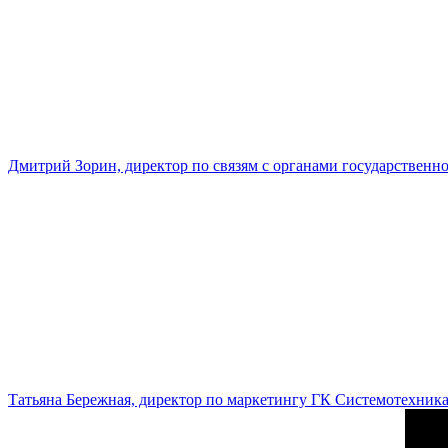
Дмитрий Зорин, директор по связям с органами государстве
Татьяна Бережная, директор по маркетингу ГК Системотехник