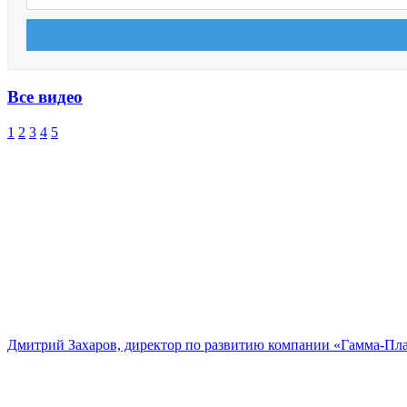
Все видео
1
2
3
4
5
Дмитрий Захаров, директор по развитию компании «Гамма-Пл