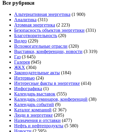
Все рубрики
Альтернативная энергетика
(1 900)
Аналитика
(311)
Атомная энергетика
(2 223)
Безопасность объектов энергетики
(331)
Благотворительность
(20)
Видео
(229)
Вспомогательные отрасли
(320)
Выставки, конференции, новости
(3 319)
Газ
(3 645)
Галерея
(945)
ЖКХ
(304)
Законодательные акты
(184)
Интервью
(24)
Интересные факты в энергетике
(414)
Инфографика
(1)
Календарь выставок
(555)
Календарь семинаров, конференций
(38)
Календарь событий
(9)
Каталог компаний
(2 367)
Люди в энергетике
(205)
Назначения и отставки
(477)
Нефть и нефтепродукты
(5 580)
Новости
(2 595)