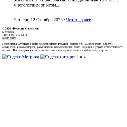
многолетним опытом...
Четверг, 12 Октябрь 2023 /
Читать далее
© 2026 «Новости энеретики»
г. Москва
Тел.: (495) 540-52-76
Карта сайта
Перепечатка материала с сайта без разрешения Редакции запрещена. За содержание новостей,
объявлений и комментариев, размещенных пользователями сайта, редакция журнала ответственности
не несет. Вся информация носит справочный характер и не является публичной офертой.