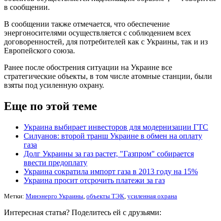
в сообщении.
В сообщении также отмечается, что обеспечение
энергоносителями осуществляется с соблюдением всех
договоренностей, для потребителей как с Украины, так и из
Европейского союза.
Ранее после обострения ситуации на Украине все
стратегические объекты, в том числе атомные станции, были
взяты под усиленную охрану.
Еще по этой теме
Украина выбирает инвесторов для модернизации ГТС
Силуанов: второй транш Украине в обмен на оплату
газа
Долг Украины за газ растет, "Газпром" собирается
ввести предоплату
Украина сократила импорт газа в 2013 году на 15%
Украина просит отсрочить платежи за газ
Метки:
Минэнерго Украины
,
объекты ТЭК
,
усиленная охрана
Интересная статья? Поделитесь ей с друзьями: