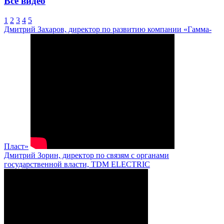
Все видео
1
2
3
4
5
Дмитрий Захаров, директор по развитию компании «Гамма-
Пласт»
Дмитрий Зорин, директор по связям с органами
государственной власти, TDM ELECTRIC