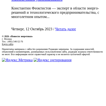
Константин Феоктистов — эксперт в области энерго-
решений и технологического предпринимательства, с
многолетним опытом...
Четверг, 12 Октябрь 2023 /
Читать далее
© 2026 «Новости энеретики»
г. Москва
Тел.: (495) 540-52-76
Карта сайта
Перепечатка материала с сайта без разрешения Редакции запрещена. За содержание новостей,
объявлений и комментариев, размещенных пользователями сайта, редакция журнала ответственности
не несет. Вся информация носит справочный характер и не является публичной офертой.