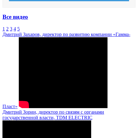
Все видео
1
2
3
4
5
Дмитрий Захаров, директор по развитию компании «Гамма-
Пласт»
Дмитрий Зорин, директор по связям с органами
государственной власти, TDM ELECTRIC