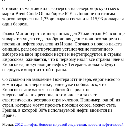
Стоимость мартовских фьючерсов на североморскую смесь
марки Brent Crude Oil на бирже IСE в Лондоне по итогам
торгов возросла на 1,35 доллара и составила 115,93 доллара за
один баррель.
Главы Министерств иностранных дел 27-ми стран ЕС в конце
января текущего года одобрили введение полного запрета на
поставки нефтепродуктов из Ирана. Согласно нового пакета
санкций, регламентирующего установление поэтапного
эмбарго на ввоз иранской нефти и нефтепродуктов в страны
Евросоюза, ожидается, что к первому июля все страны-члены
Евросоюза, покупающие нефть у Тегерана, должны будут
свернуть импорт из этой страны.
Со ссылкой на заявление Гюнтера Эттингера, европейского
комиссара по энергетике, ранее уже сообщалось, что
Евросоюз занимается разработкой вариантов
энергоснабжения региона, в том числе и за счет
стратегических резервов стран-членов. Например, одной из
стран, которые могут просить помощи союза, может стать
Греция, в которой 30% используемой нефти ввозится из
Ирана.
Метки:
2012 г.
,
нефть
,
Новости мировой энергетики
,
новости нефтегазовой